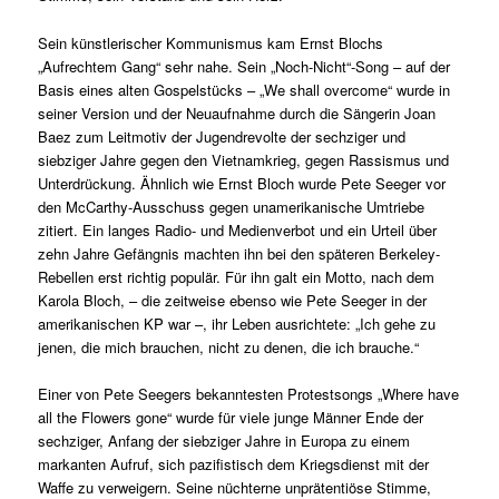
Sein künstlerischer Kommunismus kam Ernst Blochs
„Aufrechtem Gang“ sehr nahe. Sein „Noch-Nicht“-Song – auf der
Basis eines alten Gospelstücks – „We shall overcome“ wurde in
seiner Version und der Neuaufnahme durch die Sängerin Joan
Baez zum Leitmotiv der Jugendrevolte der sechziger und
siebziger Jahre gegen den Vietnamkrieg, gegen Rassismus und
Unterdrückung. Ähnlich wie Ernst Bloch wurde Pete Seeger vor
den McCarthy-Ausschuss gegen unamerikanische Umtriebe
zitiert. Ein langes Radio- und Medienverbot und ein Urteil über
zehn Jahre Gefängnis machten ihn bei den späteren Berkeley-
Rebellen erst richtig populär. Für ihn galt ein Motto, nach dem
Karola Bloch, – die zeitweise ebenso wie Pete Seeger in der
amerikanischen KP war –, ihr Leben ausrichtete: „Ich gehe zu
jenen, die mich brauchen, nicht zu denen, die ich brauche.“
Einer von Pete Seegers bekanntesten Protestsongs „Where have
all the Flowers gone“ wurde für viele junge Männer Ende der
sechziger, Anfang der siebziger Jahre in Europa zu einem
markanten Aufruf, sich pazifistisch dem Kriegsdienst mit der
Waffe zu verweigern. Seine nüchterne unprätentiöse Stimme,