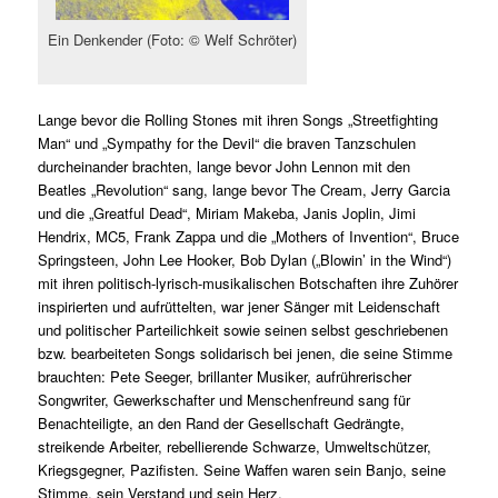
Ein Denkender (Foto: © Welf Schröter)
Lange bevor die Rolling Stones mit ihren Songs „Streetfighting
Man“ und „Sympathy for the Devil“ die braven Tanzschulen
durcheinander brachten, lange bevor John Lennon mit den
Beatles „Revolution“ sang, lange bevor The Cream, Jerry Garcia
und die „Greatful Dead“, Miriam Makeba, Janis Joplin, Jimi
Hendrix, MC5, Frank Zappa und die „Mothers of Invention“, Bruce
Springsteen, John Lee Hooker, Bob Dylan („Blowin’ in the Wind“)
mit ihren politisch-lyrisch-musikalischen Botschaften ihre Zuhörer
inspirierten und aufrüttelten, war jener Sänger mit Leidenschaft
und politischer Parteilichkeit sowie seinen selbst geschriebenen
bzw. bearbeiteten Songs solidarisch bei jenen, die seine Stimme
brauchten: Pete Seeger, brillanter Musiker, aufrührerischer
Songwriter, Gewerkschafter und Menschenfreund sang für
Benachteiligte, an den Rand der Gesellschaft Gedrängte,
streikende Arbeiter, rebellierende Schwarze, Umweltschützer,
Kriegsgegner, Pazifisten. Seine Waffen waren sein Banjo, seine
Stimme, sein Verstand und sein Herz.