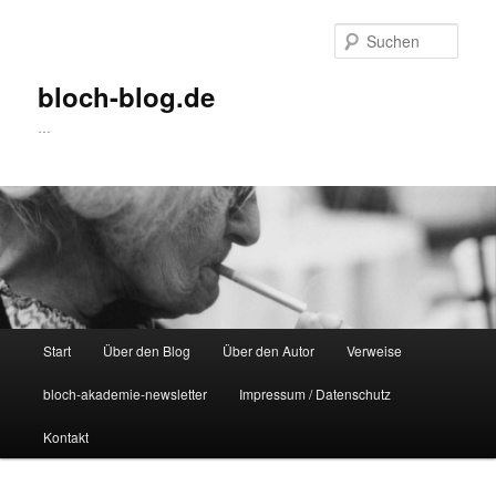
Zum
Inhalt
Such
wechseln
bloch-blog.de
…
Hauptmenü
Start
Über den Blog
Über den Autor
Verweise
bloch-akademie-newsletter
Impressum / Datenschutz
Kontakt