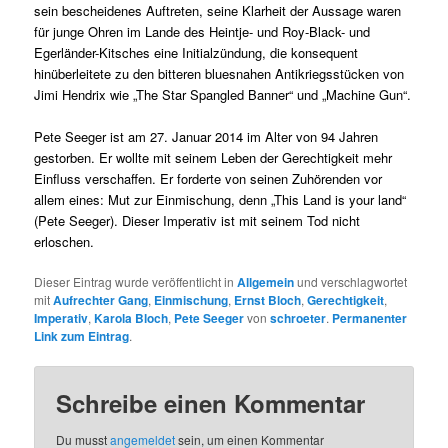
sein bescheidenes Auftreten, seine Klarheit der Aussage waren
für junge Ohren im Lande des Heintje- und Roy-Black- und
Egerländer-Kitsches eine Initialzündung, die konsequent
hinüberleitete zu den bitteren bluesnahen Antikriegsstücken von
Jimi Hendrix wie „The Star Spangled Banner“ und „Machine Gun“.
Pete Seeger ist am 27. Januar 2014 im Alter von 94 Jahren
gestorben. Er wollte mit seinem Leben der Gerechtigkeit mehr
Einfluss verschaffen. Er forderte von seinen Zuhörenden vor
allem eines: Mut zur Einmischung, denn „This Land is your land“
(Pete Seeger). Dieser Imperativ ist mit seinem Tod nicht
erloschen.
Dieser Eintrag wurde veröffentlicht in
Allgemein
und verschlagwortet
mit
Aufrechter Gang
,
Einmischung
,
Ernst Bloch
,
Gerechtigkeit
,
Imperativ
,
Karola Bloch
,
Pete Seeger
von
schroeter
.
Permanenter
Link zum Eintrag
.
Schreibe einen Kommentar
Du musst
angemeldet
sein, um einen Kommentar