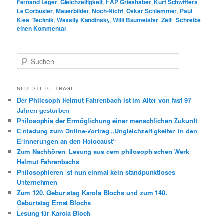
Fernand Léger
,
Gleichzeitigkeit
,
HAP Grieshaber
,
Kurt Schwitters
,
Le Corbusier
,
Mauerbilder
,
Noch-Nicht
,
Oskar Schlemmer
,
Paul
Klee
,
Technik
,
Wassily Kandinsky
,
Willi Baumeister
,
Zeit
|
Schreibe
einen Kommentar
S
u
c
h
NEUESTE BEITRÄGE
e
Der Philosoph Helmut Fahrenbach ist im Alter von fast 97
n
Jahren gestorben
Philosophie der Ermöglichung einer menschlichen Zukunft
Einladung zum Online-Vortrag „Ungleichzeitigkeiten in den
Erinnerungen an den Holocaust“
Zum Nachhören: Lesung aus dem philosophischen Werk
Helmut Fahrenbachs
Philosophieren ist nun einmal kein standpunktloses
Unternehmen
Zum 120. Geburtstag Karola Blochs und zum 140.
Geburtstag Ernst Blochs
Lesung für Karola Bloch