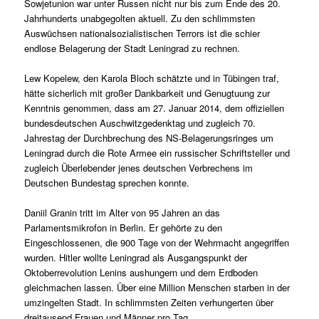
Sowjetunion war unter Russen nicht nur bis zum Ende des 20.
Jahrhunderts unabgegolten aktuell. Zu den schlimmsten
Auswüchsen nationalsozialistischen Terrors ist die schier
endlose Belagerung der Stadt Leningrad zu rechnen.
Lew Kopelew, den Karola Bloch schätzte und in Tübingen traf,
hätte sicherlich mit großer Dankbarkeit und Genugtuung zur
Kenntnis genommen, dass am 27. Januar 2014, dem offiziellen
bundesdeutschen Auschwitzgedenktag und zugleich 70.
Jahrestag der Durchbrechung des NS-Belagerungsringes um
Leningrad durch die Rote Armee ein russischer Schriftsteller und
zugleich Überlebender jenes deutschen Verbrechens im
Deutschen Bundestag sprechen konnte.
Daniil Granin tritt im Alter von 95 Jahren an das
Parlamentsmikrofon in Berlin. Er gehörte zu den
Eingeschlossenen, die 900 Tage von der Wehrmacht angegriffen
wurden. Hitler wollte Leningrad als Ausgangspunkt der
Oktoberrevolution Lenins aushungern und dem Erdboden
gleichmachen lassen. Über eine Million Menschen starben in der
umzingelten Stadt. In schlimmsten Zeiten verhungerten über
dreitausend Frauen und Männer pro Tag.