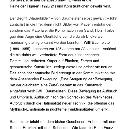
Reihe der Figuren (1920/21) und Konstruktionen gewahr wird.
Der Begriff „Mauerbilder“ – von Baumeister selbst gewählt – führt
zunächst in die Irre, denn nicht Bilder von Mauern entstanden,
sondern das Materiale, die Kombination von Sand, Holz, Farbe
gab dem Auge eine Oberfläche vor, die durch Blicke als
mauerartig steinig erkannt werden konnten.
Willi Baumeister
(1889–1955) – geboren vor 125 Jahren am 22. Januar – verlässt
die bis dahin weit verbreitete Form der künstlerischen
Darstellung, reduziert Körper auf Flächen, Farben und
geometrische Konstrukte, zerlegt diese und ordnet sie neu an.
Das scheinbar statische Bild erzeugt in der Kommunikation mit
dem Ansehenden Bewegung. „Eine Steigerung der Bewegung,
mit der gleichsam eine Zeit-Substanz in das Kunstwerk
eingeführt wird“ (Willi Baumeister). Diese Bewegung ist Aufbruch
und Umbruch. Aufbruch nach den Schrecken des Weltkrieges,
Aufbruch durch die Rationalität neuer Technik, die offenbar das
Mythisch-Emotionale in
nüchterne Funktionalitäten umlenkt.
Baumeister bricht mit dem bisher Gesehenen. Er bricht mit dem
Sehen. Er bricht mit dem Sehenden. Wie fasst es Erich Franz