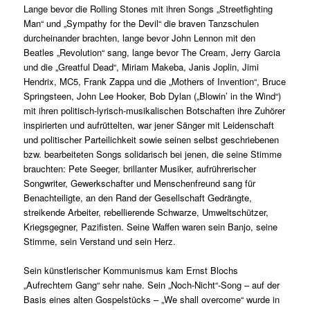
Lange bevor die Rolling Stones mit ihren Songs „Streetfighting
Man“ und „Sympathy for the Devil“ die braven Tanzschulen
durcheinander brachten, lange bevor John Lennon mit den
Beatles „Revolution“ sang, lange bevor The Cream, Jerry Garcia
und die „Greatful Dead“, Miriam Makeba, Janis Joplin, Jimi
Hendrix, MC5, Frank Zappa und die „Mothers of Invention“, Bruce
Springsteen, John Lee Hooker, Bob Dylan („Blowin’ in the Wind“)
mit ihren politisch-lyrisch-musikalischen Botschaften ihre Zuhörer
inspirierten und aufrüttelten, war jener Sänger mit Leidenschaft
und politischer Parteilichkeit sowie seinen selbst geschriebenen
bzw. bearbeiteten Songs solidarisch bei jenen, die seine Stimme
brauchten: Pete Seeger, brillanter Musiker, aufrührerischer
Songwriter, Gewerkschafter und Menschenfreund sang für
Benachteiligte, an den Rand der Gesellschaft Gedrängte,
streikende Arbeiter, rebellierende Schwarze, Umweltschützer,
Kriegsgegner, Pazifisten. Seine Waffen waren sein Banjo, seine
Stimme, sein Verstand und sein Herz.
Sein künstlerischer Kommunismus kam Ernst Blochs
„Aufrechtem Gang“ sehr nahe. Sein „Noch-Nicht“-Song – auf der
Basis eines alten Gospelstücks – „We shall overcome“ wurde in