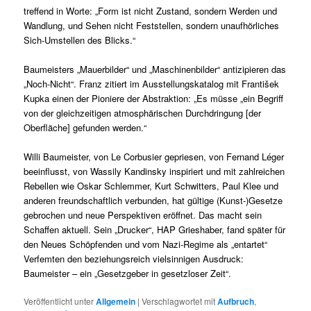
treffend in Worte: „Form ist nicht Zustand, sondern Werden und
Wandlung, und Sehen nicht Feststellen, sondern unaufhörliches
Sich-Umstellen des Blicks.“
Baumeisters „Mauerbilder“ und „Maschinenbilder“ antizipieren das
„Noch-Nicht“. Franz zitiert im Ausstellungskatalog mit František
Kupka einen der Pioniere der Abstraktion: „Es müsse „ein Begriff
von der gleichzeitigen atmosphärischen Durchdringung [der
Oberfläche] gefunden werden.“
Willi Baumeister, von Le Corbusier gepriesen, von Fernand Léger
beeinflusst, von Wassily Kandinsky inspiriert und mit zahlreichen
Rebellen wie Oskar Schlemmer, Kurt Schwitters, Paul Klee und
anderen freundschaftlich verbunden, hat gültige (Kunst-)Gesetze
gebrochen und neue Perspektiven eröffnet. Das macht sein
Schaffen aktuell. Sein „Drucker“, HAP Grieshaber, fand später für
den Neues Schöpfenden und vom Nazi-Regime als „entartet“
Verfemten den beziehungsreich vielsinnigen Ausdruck:
Baumeister – ein „Gesetzgeber in gesetzloser Zeit“.
Veröffentlicht unter
Allgemein
|
Verschlagwortet mit
Aufbruch
,