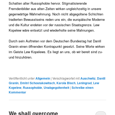
Schatten alter Russophobie hervor. Stigmatisierende
Fremdenbilder aus alten Zeiten wirken ungleichzeitig in unsere
gegenwärtige Wahrnehmung. Noch nicht abgegoltene Schichten
tradierten Bewusstseins reden uns ein, die europäische Moderne
und die Kultur endeten vor der russischen Staatsgrenze. Lew
Kopelew wäre entsetzt und wiederholte seine Mahnungen.
Durch sein Auftreten vor dem Deutschen Bundestag hat Daniil
Granin einen öffnenden Kontrapunkt gesetzt. Seine Worte wirken
im Geiste Lew Kopelews. Es liegt an uns, ob wir bereit sind zu-
und hinzuhören.
Veröffentlicht unter
Allgemein
|
Verschlagwortet mit
Auschwitz
,
Daniil
Granin
,
Dmitri Schostakowitsch
,
Karola Bloch
,
Leningrad
,
Lew
Kopelew
,
Russophobie
,
Unabgegoltenheit
|
Schreibe einen
Kommentar
We shall overcome