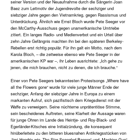
seiner Version und der Neuaufnahme durch die Sängerin Joan
Baez zum Leitmotiv der Jugendrevolte der sechziger und
siebziger Jahre gegen den Vietnamkrieg, gegen Rassismus und
Unterdrückung. Ähnlich wie Ernst Bloch wurde Pete Seeger vor
den McCarthy-Ausschuss gegen unamerikanische Umtriebe
zitiert. Ein langes Radio- und Medienverbot und ein Urteil über
zehn Jahre Gefängnis machten ihn bei den späteren Berkeley-
Rebellen erst richtig populär. Für ihn galt ein Motto, nach dem
Karola Bloch, – die zeitweise ebenso wie Pete Seeger in der
amerikanischen KP war –, ihr Leben ausrichtete: „Ich gehe zu
jenen, die mich brauchen, nicht zu denen, die ich brauche.“
Einer von Pete Seegers bekanntesten Protestsongs „Where have
all the Flowers gone“ wurde für viele junge Männer Ende der
sechziger, Anfang der siebziger Jahre in Europa zu einem
markanten Aufruf, sich pazifistisch dem Kriegsdienst mit der
Waffe zu verweigern. Seine nüchterne unprätentiöse Stimme,
sein bescheidenes Auftreten, seine Klarheit der Aussage waren
für junge Ohren im Lande des Heintje- und Roy-Black- und
Egerländer-Kitsches eine Initialzündung, die konsequent
hinüberleitete zu den bitteren bluesnahen Antikriegsstücken von
Jimi Hendrix wie „The Star Spangled Banner“ und „Machine Gun“.