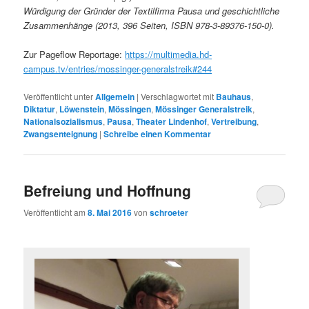
Würdigung der Gründer der Textilfirma Pausa und geschichtliche
Zusammenhänge (2013, 396 Seiten, ISBN 978-3-89376-150-0).
Zur Pageflow Reportage:
https://multimedia.hd-
campus.tv/entries/mossinger-generalstreik#244
Veröffentlicht unter
Allgemein
|
Verschlagwortet mit
Bauhaus
,
Diktatur
,
Löwenstein
,
Mössingen
,
Mössinger Generalstreik
,
Nationalsozialismus
,
Pausa
,
Theater Lindenhof
,
Vertreibung
,
Zwangsenteignung
|
Schreibe einen Kommentar
Befreiung und Hoffnung
Veröffentlicht am
8. Mai 2016
von
schroeter