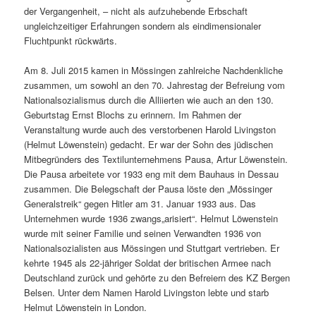
der Vergangenheit, – nicht als aufzuhebende Erbschaft
ungleichzeitiger Erfahrungen sondern als eindimensionaler
Fluchtpunkt rückwärts.
Am 8. Juli 2015 kamen in Mössingen zahlreiche Nachdenkliche
zusammen, um sowohl an den 70. Jahrestag der Befreiung vom
Nationalsozialismus durch die Alliierten wie auch an den 130.
Geburtstag Ernst Blochs zu erinnern. Im Rahmen der
Veranstaltung wurde auch des verstorbenen Harold Livingston
(Helmut Löwenstein) gedacht. Er war der Sohn des jüdischen
Mitbegründers des Textilunternehmens Pausa, Artur Löwenstein.
Die Pausa arbeitete vor 1933 eng mit dem Bauhaus in Dessau
zusammen. Die Belegschaft der Pausa löste den „Mössinger
Generalstreik“ gegen Hitler am 31. Januar 1933 aus. Das
Unternehmen wurde 1936 zwangs„arisiert“. Helmut Löwenstein
wurde mit seiner Familie und seinen Verwandten 1936 von
Nationalsozialisten aus Mössingen und Stuttgart vertrieben. Er
kehrte 1945 als 22-jähriger Soldat der britischen Armee nach
Deutschland zurück und gehörte zu den Befreiern des KZ Bergen
Belsen. Unter dem Namen Harold Livingston lebte und starb
Helmut Löwenstein in London.