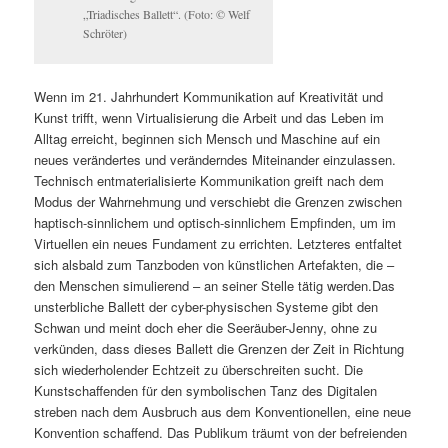
„Triadisches Ballett“. (Foto: © Welf
Schröter)
Wenn im 21. Jahrhundert Kommunikation auf Kreativität und
Kunst trifft, wenn Virtualisierung die Arbeit und das Leben im
Alltag erreicht, beginnen sich Mensch und Maschine auf ein
neues verändertes und veränderndes Miteinander einzulassen.
Technisch entmaterialisierte Kommunikation greift nach dem
Modus der Wahrnehmung und verschiebt die Grenzen zwischen
haptisch-sinnlichem und optisch-sinnlichem Empfinden, um im
Virtuellen ein neues Fundament zu errichten. Letzteres entfaltet
sich alsbald zum Tanzboden von künstlichen Artefakten, die –
den Menschen simulierend – an seiner Stelle tätig werden.Das
unsterbliche Ballett der cyber-physischen Systeme gibt den
Schwan und meint doch eher die Seeräuber-Jenny, ohne zu
verkünden, dass dieses Ballett die Grenzen der Zeit in Richtung
sich wiederholender Echtzeit zu überschreiten sucht. Die
Kunstschaffenden für den symbolischen Tanz des Digitalen
streben nach dem Ausbruch aus dem Konventionellen, eine neue
Konvention schaffend. Das Publikum träumt von der befreienden