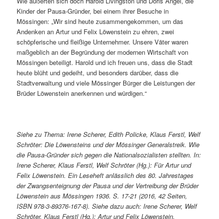
Wie äußerten sich doch Harold Livingston und Doris Angel, die
Kinder der Pausa-Gründer, bei einem ihrer Besuche in
Mössingen: „Wir sind heute zusammengekommen, um das
Andenken an Artur und Felix Löwenstein zu ehren, zwei
schöpferische und fleißige Unternehmer. Unsere Väter waren
maßgeblich an der Begründung der modernen Wirtschaft von
Mössingen beteiligt. Harold und ich freuen uns, dass die Stadt
heute blüht und gedeiht, und besonders darüber, dass die
Stadtverwaltung und viele Mössinger Bürger die Leistungen der
Brüder Löwenstein anerkennen und würdigen.“
Siehe zu Thema: Irene Scherer, Edith Policke, Klaus Ferstl, Welf
Schröter: Die Löwensteins und der Mössinger Generalstreik. Wie
die Pausa-Gründer sich gegen die Nationalsozialisten stellten. In:
Irene Scherer, Klaus Ferstl, Welf Schröter (Hg.): Für Artur und
Felix Löwenstein. Ein Leseheft anlässlich des 80. Jahrestages
der Zwangsenteignung der Pausa und der Vertreibung der Brüder
Löwenstein aus Mössingen 1936. S. 17-21 (2016, 42 Seiten,
ISBN 978-3-89376-167-8). Siehe dazu auch: Irene Scherer, Welf
Schröter, Klaus Ferstl (Hg.): Artur und Felix Löwenstein.