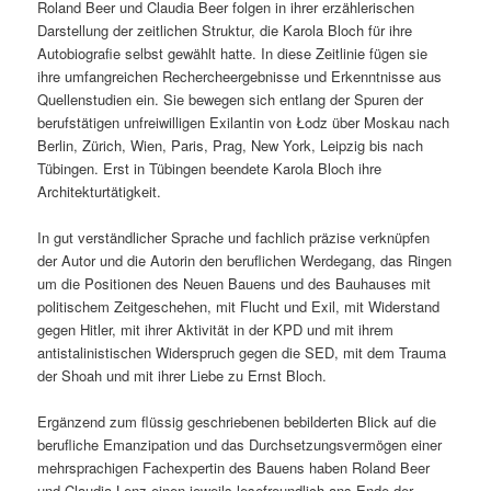
Roland Beer und Claudia Beer folgen in ihrer erzählerischen
Darstellung der zeitlichen Struktur, die Karola Bloch für ihre
Autobiografie selbst gewählt hatte. In diese Zeitlinie fügen sie
ihre umfangreichen Rechercheergebnisse und Erkenntnisse aus
Quellenstudien ein. Sie bewegen sich entlang der Spuren der
berufstätigen unfreiwilligen Exilantin von Łodz über Moskau nach
Berlin, Zürich, Wien, Paris, Prag, New York, Leipzig bis nach
Tübingen. Erst in Tübingen beendete Karola Bloch ihre
Architekturtätigkeit.
In gut verständlicher Sprache und fachlich präzise verknüpfen
der Autor und die Autorin den beruflichen Werdegang, das Ringen
um die Positionen des Neuen Bauens und des Bauhauses mit
politischem Zeitgeschehen, mit Flucht und Exil, mit Widerstand
gegen Hitler, mit ihrer Aktivität in der KPD und mit ihrem
antistalinistischen Widerspruch gegen die SED, mit dem Trauma
der Shoah und mit ihrer Liebe zu Ernst Bloch.
Ergänzend zum flüssig geschriebenen bebilderten Blick auf die
berufliche Emanzipation und das Durchsetzungsvermögen einer
mehrsprachigen Fachexpertin des Bauens haben Roland Beer
und Claudia Lenz einen jeweils lesefreundlich ans Ende der