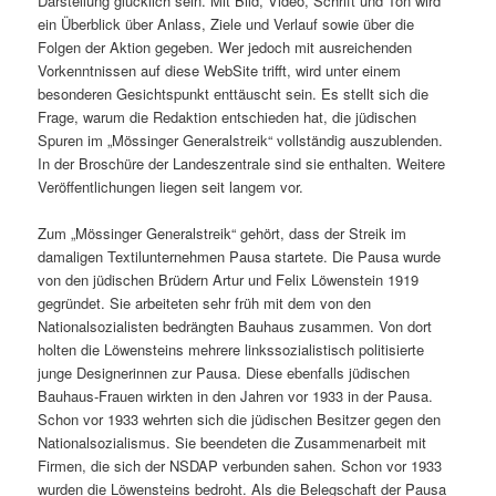
Darstellung glücklich sein. Mit Bild, Video, Schrift und Ton wird
ein Überblick über Anlass, Ziele und Verlauf sowie über die
Folgen der Aktion gegeben. Wer jedoch mit ausreichenden
Vorkenntnissen auf diese WebSite trifft, wird unter einem
besonderen Gesichtspunkt enttäuscht sein. Es stellt sich die
Frage, warum die Redaktion entschieden hat, die jüdischen
Spuren im „Mössinger Generalstreik“ vollständig auszublenden.
In der Broschüre der Landeszentrale sind sie enthalten. Weitere
Veröffentlichungen liegen seit langem vor.
Zum „Mössinger Generalstreik“ gehört, dass der Streik im
damaligen Textilunternehmen Pausa startete. Die Pausa wurde
von den jüdischen Brüdern Artur und Felix Löwenstein 1919
gegründet. Sie arbeiteten sehr früh mit dem von den
Nationalsozialisten bedrängten Bauhaus zusammen. Von dort
holten die Löwensteins mehrere linkssozialistisch politisierte
junge Designerinnen zur Pausa. Diese ebenfalls jüdischen
Bauhaus-Frauen wirkten in den Jahren vor 1933 in der Pausa.
Schon vor 1933 wehrten sich die jüdischen Besitzer gegen den
Nationalsozialismus. Sie beendeten die Zusammenarbeit mit
Firmen, die sich der NSDAP verbunden sahen. Schon vor 1933
wurden die Löwensteins bedroht. Als die Belegschaft der Pausa