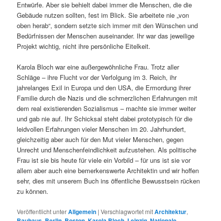
Entwürfe. Aber sie behielt dabei immer die Menschen, die die
Gebäude nutzen sollten, fest im Blick. Sie arbeitete nie „von
oben herab“, sondern setzte sich immer mit den Wünschen und
Bedürfnissen der Menschen auseinander. Ihr war das jeweilige
Projekt wichtig, nicht ihre persönliche Eitelkeit.
Karola Bloch war eine außergewöhnliche Frau. Trotz aller
Schläge – ihre Flucht vor der Verfolgung im 3. Reich, ihr
jahrelanges Exil in Europa und den USA, die Ermordung ihrer
Familie durch die Nazis und die schmerzlichen Erfahrungen mit
dem real existierenden Sozialismus – machte sie immer weiter
und gab nie auf. Ihr Schicksal steht dabei prototypisch für die
leidvollen Erfahrungen vieler Menschen im 20. Jahrhundert,
gleichzeitig aber auch für den Mut vieler Menschen, gegen
Unrecht und Menschenfeindlichkeit aufzustehen. Als politische
Frau ist sie bis heute für viele ein Vorbild – für uns ist sie vor
allem aber auch eine bemerkenswerte Architektin und wir hoffen
sehr, dies mit unserem Buch ins öffentliche Bewusstsein rücken
zu können.
Veröffentlicht unter
Allgemein
|
Verschlagwortet mit
Architektur
,
Bauhaus
,
Berlin
,
Boston
,
Karola Bloch
,
Leipzig
,
Nationale