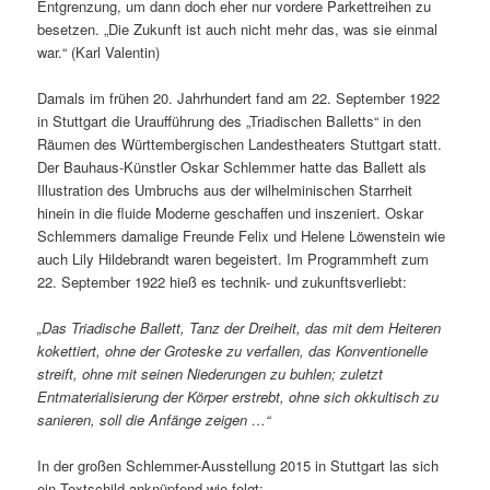
Entgrenzung, um dann doch eher nur vordere Parkettreihen zu
besetzen. „Die Zukunft ist auch nicht mehr das, was sie einmal
war.“ (Karl Valentin)
Damals im frühen 20. Jahrhundert fand am 22. September 1922
in Stuttgart die Uraufführung des „Triadischen Balletts“ in den
Räumen des Württembergischen Landestheaters Stuttgart statt.
Der Bauhaus-Künstler Oskar Schlemmer hatte das Ballett als
Illustration des Umbruchs aus der wilhelminischen Starrheit
hinein in die fluide Moderne geschaffen und inszeniert. Oskar
Schlemmers damalige Freunde Felix und Helene Löwenstein wie
auch Lily Hildebrandt waren begeistert. Im Programmheft zum
22. September 1922 hieß es technik- und zukunftsverliebt:
„Das Triadische Ballett, Tanz der Dreiheit, das mit dem Heiteren
kokettiert, ohne der Groteske zu verfallen, das Konventionelle
streift, ohne mit seinen Niederungen zu buhlen; zuletzt
Entmaterialisierung der Körper erstrebt, ohne sich okkultisch zu
sanieren, soll die Anfänge zeigen …“
In der großen Schlemmer-Ausstellung 2015 in Stuttgart las sich
ein Textschild anknüpfend wie folgt: