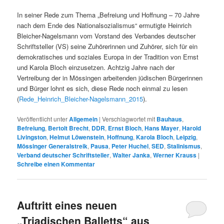
In seiner Rede zum Thema „Befreiung und Hoffnung – 70 Jahre
nach dem Ende des Nationalsozialismus“ ermutigte Heinrich
Bleicher-Nagelsmann vom Vorstand des Verbandes deutscher
Schriftsteller (VS) seine Zuhörerinnen und Zuhörer, sich für ein
demokratisches und soziales Europa in der Tradition von Ernst
und Karola Bloch einzusetzen. Achtzig Jahre nach der
Vertreibung der in Mössingen arbeitenden jüdischen Bürgerinnen
und Bürger lohnt es sich, diese Rede noch einmal zu lesen
(
Rede_Heinrich_Bleicher-Nagelsmann_2015
).
Veröffentlicht unter
Allgemein
|
Verschlagwortet mit
Bauhaus
,
Befreiung
,
Bertolt Brecht
,
DDR
,
Ernst Bloch
,
Hans Mayer
,
Harold
Livingston
,
Helmut Löwenstein
,
Hoffnung
,
Karola Bloch
,
Leipzig
,
Mössinger Generalstreik
,
Pausa
,
Peter Huchel
,
SED
,
Stalinismus
,
Verband deutscher Schriftsteller
,
Walter Janka
,
Werner Krauss
|
Schreibe einen Kommentar
Auftritt eines neuen
„Triadischen Balletts“ aus