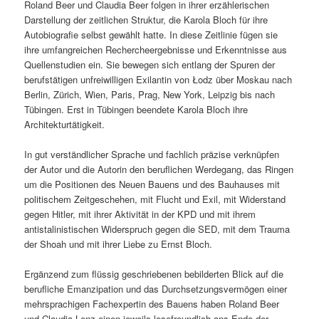
Roland Beer und Claudia Beer folgen in ihrer erzählerischen
Darstellung der zeitlichen Struktur, die Karola Bloch für ihre
Autobiografie selbst gewählt hatte. In diese Zeitlinie fügen sie
ihre umfangreichen Rechercheergebnisse und Erkenntnisse aus
Quellenstudien ein. Sie bewegen sich entlang der Spuren der
berufstätigen unfreiwilligen Exilantin von Łodz über Moskau nach
Berlin, Zürich, Wien, Paris, Prag, New York, Leipzig bis nach
Tübingen. Erst in Tübingen beendete Karola Bloch ihre
Architekturtätigkeit.
In gut verständlicher Sprache und fachlich präzise verknüpfen
der Autor und die Autorin den beruflichen Werdegang, das Ringen
um die Positionen des Neuen Bauens und des Bauhauses mit
politischem Zeitgeschehen, mit Flucht und Exil, mit Widerstand
gegen Hitler, mit ihrer Aktivität in der KPD und mit ihrem
antistalinistischen Widerspruch gegen die SED, mit dem Trauma
der Shoah und mit ihrer Liebe zu Ernst Bloch.
Ergänzend zum flüssig geschriebenen bebilderten Blick auf die
berufliche Emanzipation und das Durchsetzungsvermögen einer
mehrsprachigen Fachexpertin des Bauens haben Roland Beer
und Claudia Lenz einen jeweils lesefreundlich ans Ende der