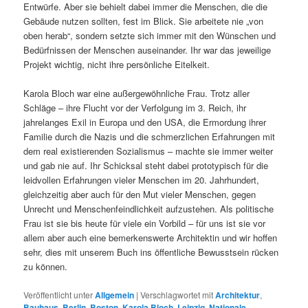
Entwürfe. Aber sie behielt dabei immer die Menschen, die die
Gebäude nutzen sollten, fest im Blick. Sie arbeitete nie „von
oben herab“, sondern setzte sich immer mit den Wünschen und
Bedürfnissen der Menschen auseinander. Ihr war das jeweilige
Projekt wichtig, nicht ihre persönliche Eitelkeit.
Karola Bloch war eine außergewöhnliche Frau. Trotz aller
Schläge – ihre Flucht vor der Verfolgung im 3. Reich, ihr
jahrelanges Exil in Europa und den USA, die Ermordung ihrer
Familie durch die Nazis und die schmerzlichen Erfahrungen mit
dem real existierenden Sozialismus – machte sie immer weiter
und gab nie auf. Ihr Schicksal steht dabei prototypisch für die
leidvollen Erfahrungen vieler Menschen im 20. Jahrhundert,
gleichzeitig aber auch für den Mut vieler Menschen, gegen
Unrecht und Menschenfeindlichkeit aufzustehen. Als politische
Frau ist sie bis heute für viele ein Vorbild – für uns ist sie vor
allem aber auch eine bemerkenswerte Architektin und wir hoffen
sehr, dies mit unserem Buch ins öffentliche Bewusstsein rücken
zu können.
Veröffentlicht unter
Allgemein
|
Verschlagwortet mit
Architektur
,
Bauhaus
,
Berlin
,
Boston
,
Karola Bloch
,
Leipzig
,
Nationale