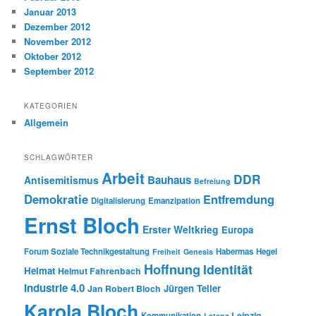
Januar 2013
Dezember 2012
November 2012
Oktober 2012
September 2012
KATEGORIEN
Allgemein
SCHLAGWÖRTER
Arbeit
DDR
Bauhaus
Antisemitismus
Befreiung
Demokratie
Entfremdung
Digitalisierung
Emanzipation
Ernst Bloch
Erster Weltkrieg
Europa
Forum Soziale Technikgestaltung
Habermas
Hegel
Freiheit
Genesis
Hoffnung
Identität
Heimat
Helmut Fahrenbach
Industrie 4.0
Jürgen Teller
Jan Robert Bloch
Karola Bloch
Leipzig
Kommunikation
Latenz