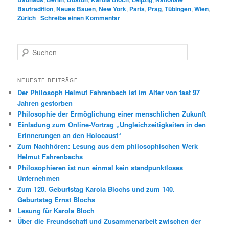
Bautradition
,
Neues Bauen
,
New York
,
Paris
,
Prag
,
Tübingen
,
Wien
,
Zürich
|
Schreibe einen Kommentar
S
u
c
h
NEUESTE BEITRÄGE
e
Der Philosoph Helmut Fahrenbach ist im Alter von fast 97
n
Jahren gestorben
Philosophie der Ermöglichung einer menschlichen Zukunft
Einladung zum Online-Vortrag „Ungleichzeitigkeiten in den
Erinnerungen an den Holocaust“
Zum Nachhören: Lesung aus dem philosophischen Werk
Helmut Fahrenbachs
Philosophieren ist nun einmal kein standpunktloses
Unternehmen
Zum 120. Geburtstag Karola Blochs und zum 140.
Geburtstag Ernst Blochs
Lesung für Karola Bloch
Über die Freundschaft und Zusammenarbeit zwischen der