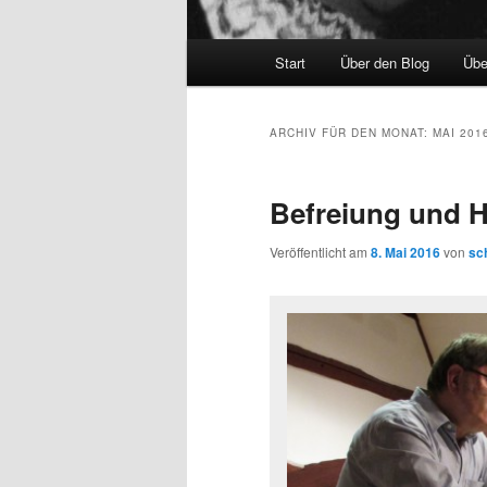
Hauptmenü
Start
Über den Blog
Übe
ARCHIV FÜR DEN MONAT:
MAI 201
Befreiung und 
Veröffentlicht am
8. Mai 2016
von
sc