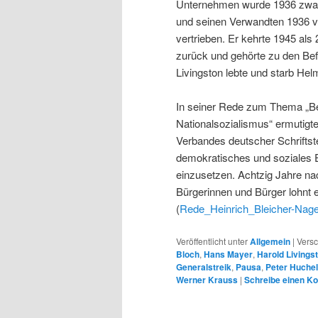
Unternehmen wurde 1936 zwang
und seinen Verwandten 1936 vo
vertrieben. Er kehrte 1945 als
zurück und gehörte zu den Be
Livingston lebte und starb Hel
In seiner Rede zum Thema „Be
Nationalsozialismus“ ermutig
Verbandes deutscher Schriftste
demokratisches und soziales E
einzusetzen. Achtzig Jahre na
Bürgerinnen und Bürger lohnt 
(
Rede_Heinrich_Bleicher-Nag
Veröffentlicht unter
Allgemein
|
Versc
Bloch
,
Hans Mayer
,
Harold Livings
Generalstreik
,
Pausa
,
Peter Huchel
Werner Krauss
|
Schreibe einen K