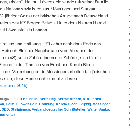
s„arisiert“. Helmut Löwenstein wurde mit seiner Familie
n Nationalsozialisten aus Mössingen und Stuttgart
 22-jähriger Soldat der britischen Armee nach Deutschland
freiern des KZ Bergen Belsen. Unter dem Namen Harold
mut Löwenstein in London.
freiung und Hoffnung – 70 Jahre nach dem Ende des
te Heinrich Bleicher-Nagelsmann vom Vorstand des
ller (VS) seine Zuhörerinnen und Zuhörer, sich für ein
uropa in der Tradition von Ernst und Karola Bloch
ch der Vertreibung der in Mössingen arbeitenden jüdischen
es sich, diese Rede noch einmal zu lesen
elsmann_2015
).
hlagwortet mit
Bauhaus
,
Befreiung
,
Bertolt Brecht
,
DDR
,
Ernst
ton
,
Helmut Löwenstein
,
Hoffnung
,
Karola Bloch
,
Leipzig
,
Mössinger
,
SED
,
Stalinismus
,
Verband deutscher Schriftsteller
,
Walter Janka
,
ommentar