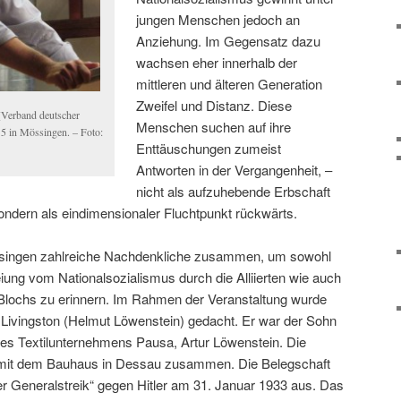
jungen Menschen jedoch an
Anziehung. Im Gegensatz dazu
wachsen eher innerhalb der
mittleren und älteren Generation
Zweifel und Distanz. Diese
(Verband deutscher
Menschen suchen auf ihre
015 in Mössingen. – Foto:
Enttäuschungen zumeist
Antworten in der Vergangenheit, –
nicht als aufzuhebende Erbschaft
ondern als eindimensionaler Fluchtpunkt rückwärts.
ssingen zahlreiche Nachdenkliche zusammen, um sowohl
iung vom Nationalsozialismus durch die Alliierten wie auch
Blochs zu erinnern. Im Rahmen der Veranstaltung wurde
Livingston (Helmut Löwenstein) gedacht. Er war der Sohn
es Textilunternehmens Pausa, Artur Löwenstein. Die
 mit dem Bauhaus in Dessau zusammen. Die Belegschaft
r Generalstreik“ gegen Hitler am 31. Januar 1933 aus. Das