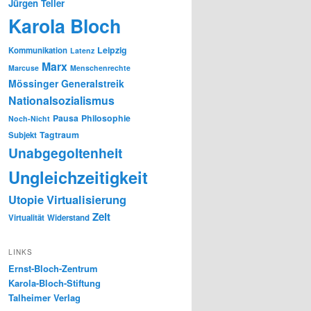
Jürgen Teller
Karola Bloch
Leipzig
Kommunikation
Latenz
Marx
Marcuse
Menschenrechte
Mössinger Generalstreik
Nationalsozialismus
Pausa
Philosophie
Noch-Nicht
Tagtraum
Subjekt
Unabgegoltenheit
Ungleichzeitigkeit
Utopie
Virtualisierung
Zeit
Virtualität
Widerstand
LINKS
Ernst-Bloch-Zentrum
Karola-Bloch-Stiftung
Talheimer Verlag