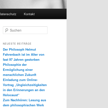
Datenschutz
Kontakt
S
u
c
h
NEUESTE BEITRÄGE
e
Der Philosoph Helmut
n
Fahrenbach ist im Alter von
fast 97 Jahren gestorben
Philosophie der
Ermöglichung einer
menschlichen Zukunft
Einladung zum Online-
Vortrag „Ungleichzeitigkeiten
in den Erinnerungen an den
Holocaust“
Zum Nachhören: Lesung aus
dem philosophischen Werk