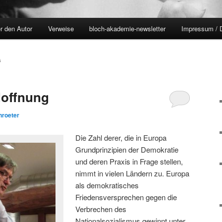
r den Autor
Verweise
bloch-akademie-newsletter
Impressum / 
6
Hoffnung
hroeter
Die Zahl derer, die in Europa
Grundprinzipien der Demokratie
und deren Praxis in Frage stellen,
nimmt in vielen Ländern zu. Europa
als demokratisches
Friedensversprechen gegen die
Verbrechen des
Nationalsozialismus gewinnt unter