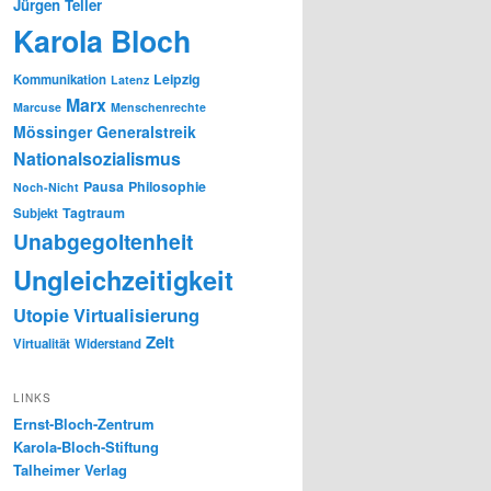
Jürgen Teller
Karola Bloch
Leipzig
Kommunikation
Latenz
Marx
Marcuse
Menschenrechte
Mössinger Generalstreik
Nationalsozialismus
Pausa
Philosophie
Noch-Nicht
Tagtraum
Subjekt
Unabgegoltenheit
Ungleichzeitigkeit
Utopie
Virtualisierung
Zeit
Virtualität
Widerstand
LINKS
Ernst-Bloch-Zentrum
Karola-Bloch-Stiftung
Talheimer Verlag