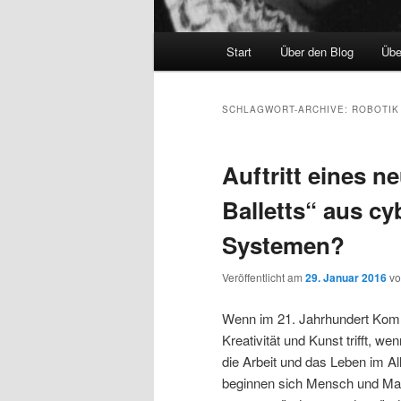
Hauptmenü
Start
Über den Blog
Übe
SCHLAGWORT-ARCHIVE:
ROBOTIK
Auftritt eines n
Balletts“ aus c
Systemen?
Veröffentlicht am
29. Januar 2016
v
Wenn im 21. Jahrhundert Kom
Kreativität und Kunst trifft, wen
die Arbeit und das Leben im All
beginnen sich Mensch und Mas