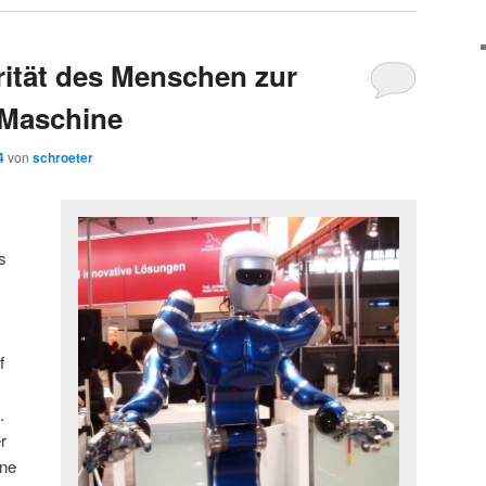
rität des Menschen zur
r Maschine
4
von
schroeter
s
f
.
r
hne