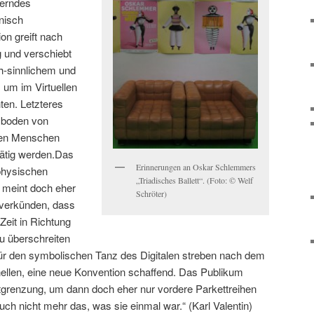
derndes
nisch
on greift nach
und verschiebt
h-sinnlichem und
 um im Virtuellen
ten. Letzteres
nzboden von
 den Menschen
 tätig werden.Das
Erinnerungen an Oskar Schlemmers
-physischen
„Triadisches Ballett“. (Foto: © Welf
 meint doch eher
Schröter)
 verkünden, dass
Zeit in Richtung
u überschreiten
ür den symbolischen Tanz des Digitalen streben nach dem
llen, eine neue Konvention schaffend. Das Publikum
tgrenzung, um dann doch eher nur vordere Parkettreihen
uch nicht mehr das, was sie einmal war.“ (Karl Valentin)