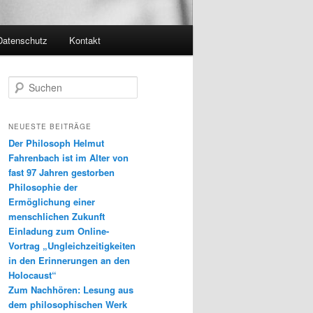
Datenschutz
Kontakt
S
u
c
h
NEUESTE BEITRÄGE
e
Der Philosoph Helmut
n
Fahrenbach ist im Alter von
fast 97 Jahren gestorben
Philosophie der
Ermöglichung einer
menschlichen Zukunft
Einladung zum Online-
Vortrag „Ungleichzeitigkeiten
in den Erinnerungen an den
Holocaust“
Zum Nachhören: Lesung aus
dem philosophischen Werk