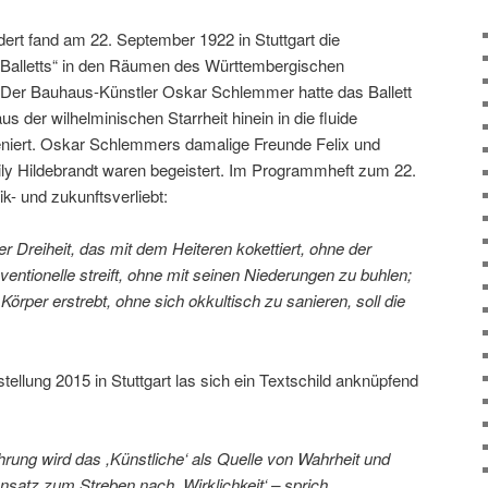
ert fand am 22. September 1922 in Stuttgart die
 Balletts“ in den Räumen des Württembergischen
t. Der Bauhaus-Künstler Oskar Schlemmer hatte das Ballett
us der wilhelminischen Starrheit hinein in die fluide
niert. Oskar Schlemmers damalige Freunde Felix und
ly Hildebrandt waren begeistert. Im Programmheft zum 22.
k- und zukunftsverliebt:
er Dreiheit, das mit dem Heiteren kokettiert, ohne der
ventionelle streift, ohne mit seinen Niederungen zu buhlen;
 Körper erstrebt, ohne sich okkultisch zu sanieren, soll die
llung 2015 in Stuttgart las sich ein Textschild anknüpfend
rung wird das ,Künstliche‘ als Quelle von Wahrheit und
nsatz zum Streben nach ,Wirklichkeit‘ – sprich