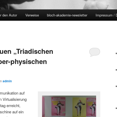
r den Autor
Verweise
bloch-akademie-newsletter
Impressum / 
euen „Triadischen
yber-physischen
on
admin
munikation auf
n Virtualisierung
tag erreicht,
chine auf ein