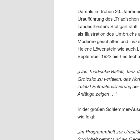
Damals im frühen 20. Jahrhund
Uraufführung des „Triadischen
Landestheaters Stuttgart stat
als Illustration des Umbruchs a
Moderne geschaffen und insze
Helene Löwenstein wie auch Li
September 1922 hieß es techni
„Das Triadische Ballett, Tanz d
Groteske zu verfallen, das Kon
zuletzt Entmaterialisierung der
Anfänge zeigen …“
In der großen Schlemmer-Ausste
wie folgt:
„Im Programmheft zur Urauffüh
Schönheit betont und als Gege