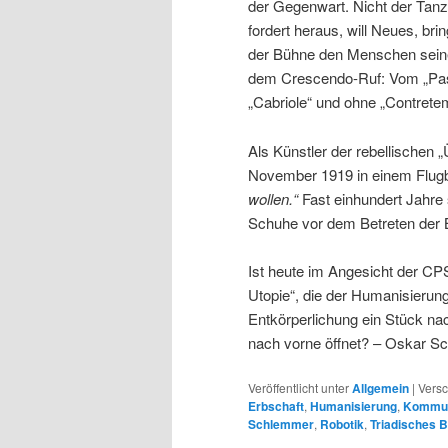
der Gegenwart. Nicht der Tanz
fordert heraus, will Neues, brin
der Bühne den Menschen seiner
dem Crescendo-Ruf: Vom „Pas d
„Cabriole“ und ohne „Contrete
Als Künstler der rebellische
November 1919 in einem Flugb
wollen.“
Fast einhundert Jahre 
Schuhe vor dem Betreten der 
Ist heute im Angesicht der CPS
Utopie“, die der Humanisierun
Entkörperlichung ein Stück na
nach vorne öffnet? – Oskar S
Veröffentlicht unter
Allgemein
|
Versc
Erbschaft
,
Humanisierung
,
Kommun
Schlemmer
,
Robotik
,
Triadisches B