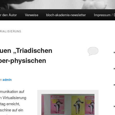
r den Autor
Verweise
bloch-akademie-newsletter
Impressum / 
RIALISIERUNG
euen „Triadischen
yber-physischen
on
admin
munikation auf
n Virtualisierung
tag erreicht,
chine auf ein