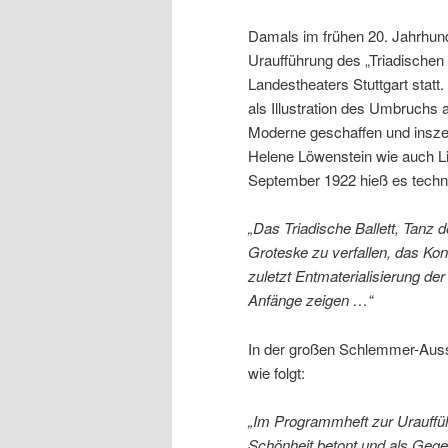
Damals im frühen 20. Jahrhund
Uraufführung des „Triadischen
Landestheaters Stuttgart stat
als Illustration des Umbruchs a
Moderne geschaffen und insze
Helene Löwenstein wie auch Li
September 1922 hieß es techni
„Das Triadische Ballett, Tanz d
Groteske zu verfallen, das Kon
zuletzt Entmaterialisierung der
Anfänge zeigen …“
In der großen Schlemmer-Ausste
wie folgt:
„Im Programmheft zur Urauffüh
Schönheit betont und als Gege