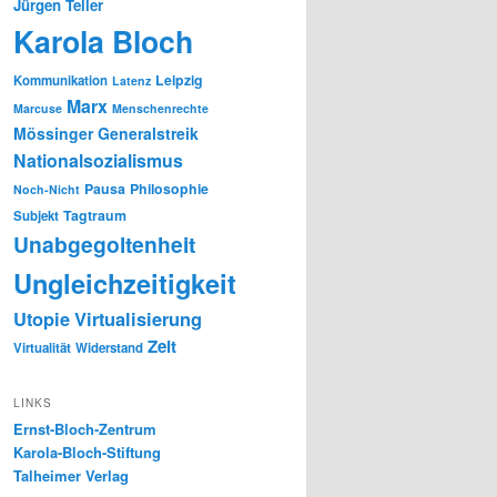
Jürgen Teller
Karola Bloch
Leipzig
Kommunikation
Latenz
Marx
Marcuse
Menschenrechte
Mössinger Generalstreik
Nationalsozialismus
Pausa
Philosophie
Noch-Nicht
Tagtraum
Subjekt
Unabgegoltenheit
Ungleichzeitigkeit
Utopie
Virtualisierung
Zeit
Virtualität
Widerstand
LINKS
Ernst-Bloch-Zentrum
Karola-Bloch-Stiftung
Talheimer Verlag