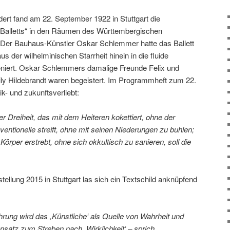
ert fand am 22. September 1922 in Stuttgart die
 Balletts“ in den Räumen des Württembergischen
t. Der Bauhaus-Künstler Oskar Schlemmer hatte das Ballett
us der wilhelminischen Starrheit hinein in die fluide
niert. Oskar Schlemmers damalige Freunde Felix und
ly Hildebrandt waren begeistert. Im Programmheft zum 22.
k- und zukunftsverliebt:
er Dreiheit, das mit dem Heiteren kokettiert, ohne der
ventionelle streift, ohne mit seinen Niederungen zu buhlen;
 Körper erstrebt, ohne sich okkultisch zu sanieren, soll die
llung 2015 in Stuttgart las sich ein Textschild anknüpfend
rung wird das ,Künstliche‘ als Quelle von Wahrheit und
nsatz zum Streben nach ,Wirklichkeit‘ – sprich