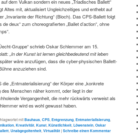
 auf dem Vulkan sondern ein neues „Triadisches Ballett“
gt Altes mit, aktualisiert Ungleichzeitiges und enthebt auf
 „Invariante der Richtung“ (Bloch). Das CPS-Ballett folgt
e deux“ zum choreografierten „Ballet d’action“, ohne
mps“.
n „Üecht-Gruppe“ schrieb Oskar Schlemmer am 15.
latt:
„In der Kunst ist lernen gleichbedeutend mit leben
später wäre anzufügen, dass die cyber-physischen Ballett-
Bühne anzuziehen sind.
 die „Entmaterialisierung“ der Körper eine „konkrete
g des Menschen näher kommt, oder liegt in der
chholende Vergangenheit, die mehr rückwärts verweist als
chlemmer wird es wohl gewusst haben.
hlagwortet mit
Bauhaus
,
CPS
,
Entgrenzung
,
Entmaterialisierung
,
ikation
,
Kreativität
,
Kunst
,
Künstlichkeit
,
Löwenstein
,
Oskar
allett
,
Unabgegoltenheit
,
Virtualität
|
Schreibe einen Kommentar