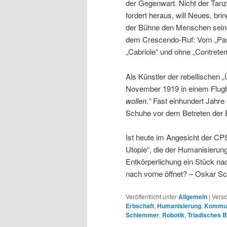
der Gegenwart. Nicht der Tanz
fordert heraus, will Neues, brin
der Bühne den Menschen seiner
dem Crescendo-Ruf: Vom „Pas d
„Cabriole“ und ohne „Contrete
Als Künstler der rebellische
November 1919 in einem Flugb
wollen.“
Fast einhundert Jahre 
Schuhe vor dem Betreten der 
Ist heute im Angesicht der CPS
Utopie“, die der Humanisierun
Entkörperlichung ein Stück na
nach vorne öffnet? – Oskar S
Veröffentlicht unter
Allgemein
|
Versc
Erbschaft
,
Humanisierung
,
Kommun
Schlemmer
,
Robotik
,
Triadisches B