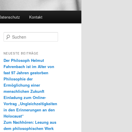
Datenschutz
Kontakt
S
u
c
h
NEUESTE BEITRÄGE
e
Der Philosoph Helmut
n
Fahrenbach ist im Alter von
fast 97 Jahren gestorben
Philosophie der
Ermöglichung einer
menschlichen Zukunft
Einladung zum Online-
Vortrag „Ungleichzeitigkeiten
in den Erinnerungen an den
Holocaust“
Zum Nachhören: Lesung aus
dem philosophischen Werk