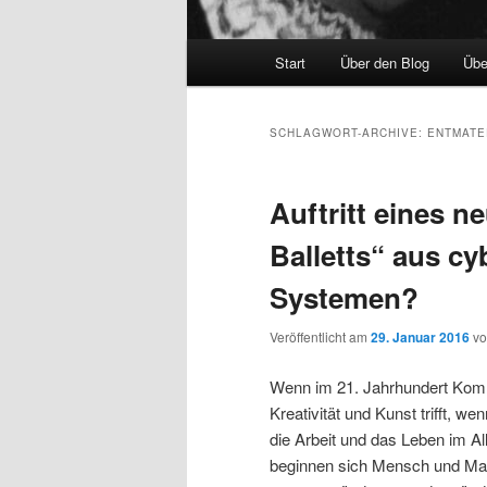
Hauptmenü
Start
Über den Blog
Übe
SCHLAGWORT-ARCHIVE:
ENTMATE
Auftritt eines n
Balletts“ aus c
Systemen?
Veröffentlicht am
29. Januar 2016
v
Wenn im 21. Jahrhundert Kom
Kreativität und Kunst trifft, wen
die Arbeit und das Leben im All
beginnen sich Mensch und Mas