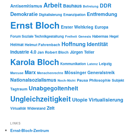
Arbeit
DDR
Bauhaus
Antisemitismus
Befreiung
Demokratie
Entfremdung
Digitalisierung
Emanzipation
Ernst Bloch
Erster Weltkrieg
Europa
Forum Soziale Technikgestaltung
Habermas
Hegel
Freiheit
Genesis
Hoffnung
Identität
Heimat
Helmut Fahrenbach
Industrie 4.0
Jürgen Teller
Jan Robert Bloch
Karola Bloch
Leipzig
Kommunikation
Latenz
Marx
Mössinger Generalstreik
Marcuse
Menschenrechte
Nationalsozialismus
Pausa
Philosophie
Subjekt
Noch-Nicht
Unabgegoltenheit
Tagtraum
Ungleichzeitigkeit
Utopie
Virtualisierung
Zeit
Virtualität
Widerstand
LINKS
Ernst-Bloch-Zentrum