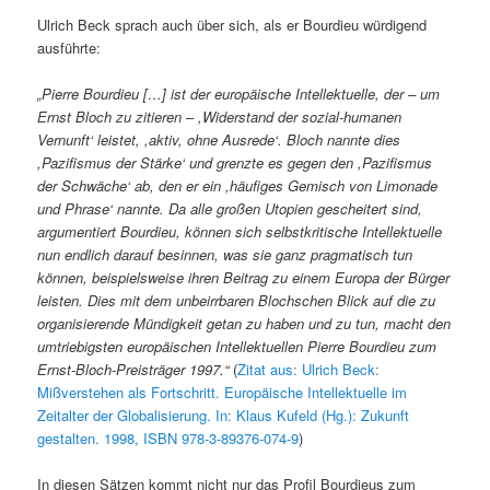
Ulrich Beck sprach auch über sich, als er Bourdieu würdigend
ausführte:
„Pierre Bourdieu […] ist der europäische Intellektuelle, der – um
Ernst Bloch zu zitieren – ,Widerstand der sozial-humanen
Vernunft‘ leistet, ,aktiv, ohne Ausrede‘. Bloch nannte dies
,Pazifismus der Stärke‘ und grenzte es gegen den ,Pazifismus
der Schwäche‘ ab, den er ein ,häufiges Gemisch von Limonade
und Phrase‘ nannte. Da alle großen Utopien gescheitert sind,
argumentiert Bourdieu, können sich selbstkritische Intellektuelle
nun endlich darauf besinnen, was sie ganz pragmatisch tun
können, beispielsweise ihren Beitrag zu einem Europa der Bürger
leisten. Dies mit dem unbeirrbaren Blochschen Blick auf die zu
organisierende Mündigkeit getan zu haben und zu tun, macht den
umtriebigsten europäischen Intellektuellen Pierre Bourdieu zum
Ernst-Bloch-Preisträger 1997.“
(
Zitat aus: Ulrich Beck:
Mißverstehen als Fortschritt. Europäische Intellektuelle im
Zeitalter der Globalisierung. In: Klaus Kufeld (Hg.): Zukunft
gestalten. 1998, ISBN 978-3-89376-074-9
)
In diesen Sätzen kommt nicht nur das Profil Bourdieus zum