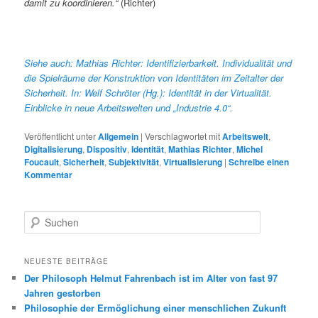
damit zu koordinieren.“
(Richter)
Siehe auch: Mathias Richter: Identifizierbarkeit. Individualität und
die Spielräume der Konstruktion von Identitäten im Zeitalter der
Sicherheit. In: Welf Schröter (Hg.): Identität in der Virtualität.
Einblicke in neue Arbeitswelten und „Industrie 4.0“.
Veröffentlicht unter
Allgemein
|
Verschlagwortet mit
Arbeitswelt
,
Digitalisierung
,
Dispositiv
,
Identität
,
Mathias Richter
,
Michel
Foucault
,
Sicherheit
,
Subjektivität
,
Virtualisierung
|
Schreibe einen
Kommentar
S
u
c
h
NEUESTE BEITRÄGE
e
Der Philosoph Helmut Fahrenbach ist im Alter von fast 97
n
Jahren gestorben
Philosophie der Ermöglichung einer menschlichen Zukunft