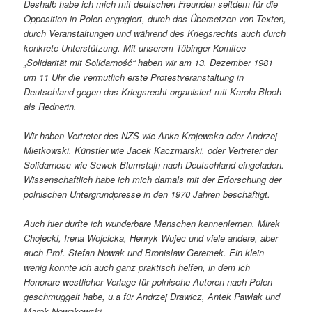
Deshalb habe ich mich mit deutschen Freunden seitdem für die
Opposition in Polen engagiert, durch das Übersetzen von Texten,
durch Veranstaltungen und während des Kriegsrechts auch durch
konkrete Unterstützung. Mit unserem Tübinger Komitee
„Solidarität mit Solidarność“ haben wir am 13. Dezember 1981
um 11 Uhr die vermutlich erste Protestveranstaltung in
Deutschland gegen das Kriegsrecht organisiert mit Karola Bloch
als Rednerin.
Wir haben Vertreter des NZS wie Anka Krajewska oder Andrzej
Mietkowski, Künstler wie Jacek Kaczmarski, oder Vertreter der
Solidarnosc wie Sewek Blumstajn nach Deutschland eingeladen.
Wissenschaftlich habe ich mich damals mit der Erforschung der
polnischen Untergrundpresse in den 1970 Jahren beschäftigt.
Auch hier durfte ich wunderbare Menschen kennenlernen, Mirek
Chojecki, Irena Wojcicka, Henryk Wujec und viele andere, aber
auch Prof. Stefan Nowak und Bronislaw Geremek. Ein klein
wenig konnte ich auch ganz praktisch helfen, in dem ich
Honorare westlicher Verlage für polnische Autoren nach Polen
geschmuggelt habe, u.a für Andrzej Drawicz, Antek Pawlak und
Marek Nowakowski.