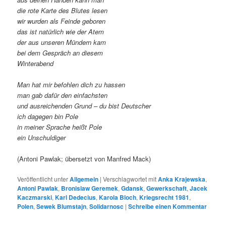
die rote Karte des Blutes lesen
wir wurden als Feinde geboren
das ist natürlich wie der Atem
der aus unseren Mündern kam
bei dem Gespräch an diesem
Winterabend
Man hat mir befohlen dich zu hassen
man gab dafür den einfachsten
und ausreichenden Grund – du bist Deutscher
ich dagegen bin Pole
in meiner Sprache heißt Pole
ein Unschuldiger
(Antoni Pawlak; übersetzt von Manfred Mack)
Veröffentlicht unter
Allgemein
|
Verschlagwortet mit
Anka Krajewska
,
Antoni Pawlak
,
Bronislaw Geremek
,
Gdansk
,
Gewerkschaft
,
Jacek
Kaczmarski
,
Karl Dedecius
,
Karola Bloch
,
Kriegsrecht 1981
,
Polen
,
Sewek Blumstajn
,
Solidarnosc
|
Schreibe einen Kommentar