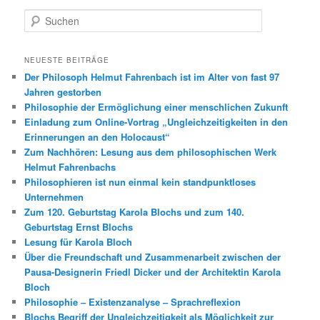
S
u
c
h
NEUESTE BEITRÄGE
e
Der Philosoph Helmut Fahrenbach ist im Alter von fast 97
n
Jahren gestorben
Philosophie der Ermöglichung einer menschlichen Zukunft
Einladung zum Online-Vortrag „Ungleichzeitigkeiten in den
Erinnerungen an den Holocaust“
Zum Nachhören: Lesung aus dem philosophischen Werk
Helmut Fahrenbachs
Philosophieren ist nun einmal kein standpunktloses
Unternehmen
Zum 120. Geburtstag Karola Blochs und zum 140.
Geburtstag Ernst Blochs
Lesung für Karola Bloch
Über die Freundschaft und Zusammenarbeit zwischen der
Pausa-Designerin Friedl Dicker und der Architektin Karola
Bloch
Philosophie – Existenzanalyse – Sprachreflexion
Blochs Begriff der Ungleichzeitigkeit als Möglichkeit zur