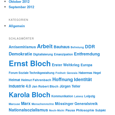
Oktober 2012
September 2012
KATEGORIEN
Allgemein
SCHLAGWÖRTER
Arbeit
DDR
Bauhaus
Antisemitismus
Befreiung
Demokratie
Entfremdung
Digitalisierung
Emanzipation
Ernst Bloch
Erster Weltkrieg
Europa
Forum Soziale Technikgestaltung
Habermas
Hegel
Freiheit
Genesis
Hoffnung
Identität
Heimat
Helmut Fahrenbach
Industrie 4.0
Jürgen Teller
Jan Robert Bloch
Karola Bloch
Leipzig
Kommunikation
Latenz
Marx
Mössinger Generalstreik
Marcuse
Menschenrechte
Nationalsozialismus
Pausa
Philosophie
Subjekt
Noch-Nicht