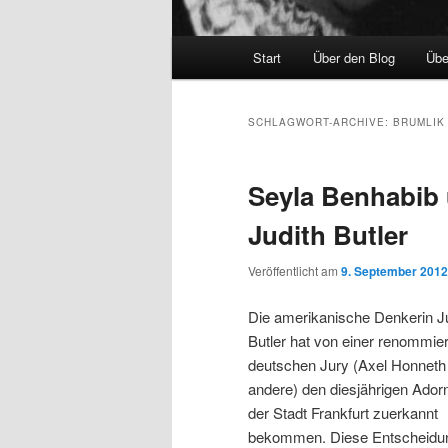
Hauptmenü
Start
Über den Blog
Übe
SCHLAGWORT-ARCHIVE:
BRUMLIK
Seyla Benhabib 
Judith Butler
Veröffentlicht am
9. September 2012
Die amerikanische Denkerin J
Butler hat von einer renommie
deutschen Jury (Axel Honneth
andere) den diesjährigen Ador
der Stadt Frankfurt zuerkannt
bekommen. Diese Entscheidung