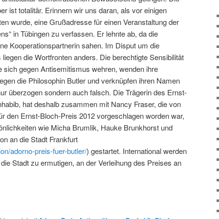
r ist totalitär. Erinnern wir uns daran, als vor einigen
en wurde, eine Grußadresse für einen Veranstaltung der
ens“ in Tübingen zu verfassen. Er lehnte ab, da die
ne Kooperationspartnerin sahen. Im Disput um die
liegen die Wortfronten anders. Die berechtigte Sensibilität
die sich gegen Antisemitismus wehren, wenden ihre
egen die Philosophin Butler und verknüpfen ihren Namen
nur überzogen sondern auch falsch. Die Trägerin des Ernst-
nhabib, hat deshalb zusammen mit Nancy Fraser, die von
für den Ernst-Bloch-Preis 2012 vorgeschlagen worden war,
önlichkeiten wie Micha Brumlik, Hauke Brunkhorst und
on an die Stadt Frankfurt
ion/adorno-preis-fuer-butler/
) gestartet. International werden
die Stadt zu ermutigen, an der Verleihung des Preises an