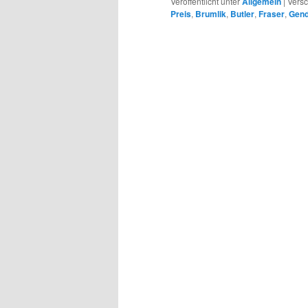
Veröffentlicht unter
Allgemein
|
Versc
Preis
,
Brumlik
,
Butler
,
Fraser
,
Gend