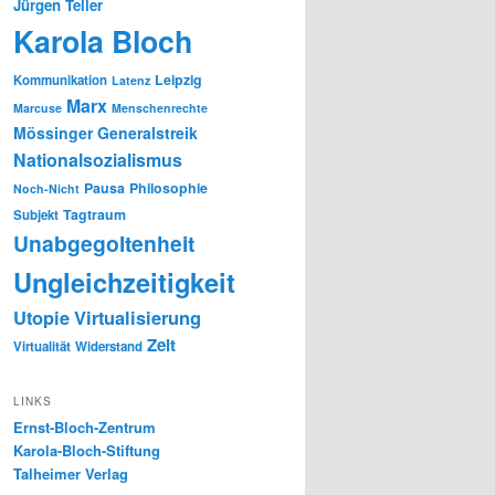
Jürgen Teller
Karola Bloch
Leipzig
Kommunikation
Latenz
Marx
Marcuse
Menschenrechte
Mössinger Generalstreik
Nationalsozialismus
Pausa
Philosophie
Noch-Nicht
Tagtraum
Subjekt
Unabgegoltenheit
Ungleichzeitigkeit
Utopie
Virtualisierung
Zeit
Virtualität
Widerstand
LINKS
Ernst-Bloch-Zentrum
Karola-Bloch-Stiftung
Talheimer Verlag