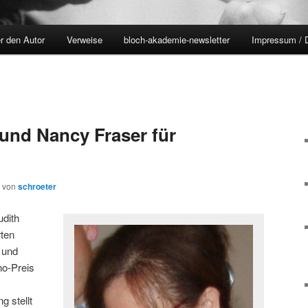
r den Autor
Verweise
bloch-akademie-newsletter
Impressum / 
und Nancy Fraser für
von
schroeter
udith
rten
 und
no-Preis
 stellt