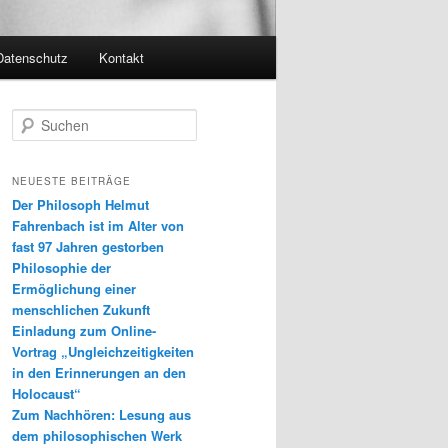
Datenschutz
Kontakt
S
u
c
h
NEUESTE BEITRÄGE
e
Der Philosoph Helmut
n
Fahrenbach ist im Alter von
fast 97 Jahren gestorben
Philosophie der
Ermöglichung einer
menschlichen Zukunft
Einladung zum Online-
Vortrag „Ungleichzeitigkeiten
in den Erinnerungen an den
Holocaust“
Zum Nachhören: Lesung aus
dem philosophischen Werk