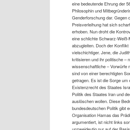
eine bedeutende Ehrung der 56
Philosophin und Mitbegründeri
Genderforschung dar. Gegen 
Preisverleihung hat sich schar
erhoben. Nun droht die Kontro
eine schlichte Schwarz-Weiß-
abzugleiten. Doch der Konflikt 
vielschichtiger. Jene, die Judit
kritisieren und ihr politische – n
wissenschaftliche – Vorwürfe
sind von einer berechtigten So
getragen. Es ist die Sorge um
Existenzrecht des Staates Isra
Politik des Staates Iran und 
auslöschen wollen. Diese Bedr
bundesdeutschen Politik gibt e
Organisation Hamas das Prädi
argumentiert, ist nicht links 
unzweideutig nur auf der Basis