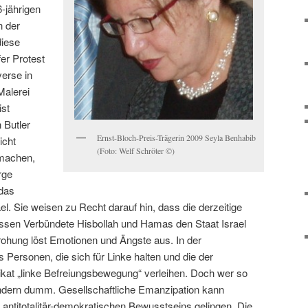
-jährigen
n der
diese
fer Protest
verse in
Malerei
ist
h Butler
Ernst-Bloch-Preis-Trägerin 2009 Seyla Benhabib
icht
(Foto: Welf Schröter ©)
 machen,
rge
 das
el. Sie weisen zu Recht darauf hin, dass die derzeitige
dessen Verbündete Hisbollah und Hamas den Staat Israel
ohung löst Emotionen und Ängste aus. In der
s Personen, die sich für Linke halten und die der
kat „linke Befreiungsbewegung“ verleihen. Doch wer so
sondern dumm. Gesellschaftliche Emanzipation kann
 antitotalitär-demokratischen Bewusstseins gelingen. Die