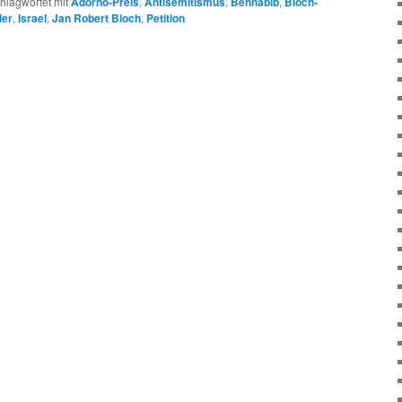
hlagwortet mit
Adorno-Preis
,
Antisemitismus
,
Benhabib
,
Bloch-
er
,
Israel
,
Jan Robert Bloch
,
Petition