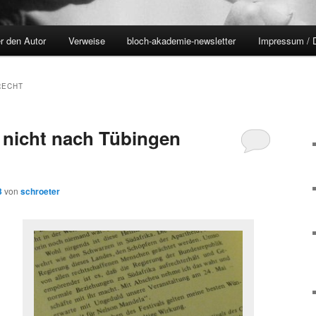
r den Autor
Verweise
bloch-akademie-newsletter
Impressum / 
RECHT
nicht nach Tübingen
3
von
schroeter