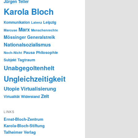
Jürgen Teller
Karola Bloch
Leipzig
Kommunikation
Latenz
Marx
Marcuse
Menschenrechte
Mössinger Generalstreik
Nationalsozialismus
Pausa
Philosophie
Noch-Nicht
Tagtraum
Subjekt
Unabgegoltenheit
Ungleichzeitigkeit
Utopie
Virtualisierung
Zeit
Virtualität
Widerstand
LINKS
Ernst-Bloch-Zentrum
Karola-Bloch-Stiftung
Talheimer Verlag