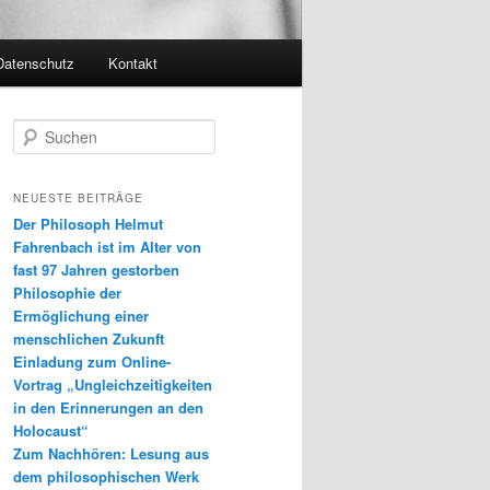
Datenschutz
Kontakt
S
u
c
h
NEUESTE BEITRÄGE
e
Der Philosoph Helmut
n
Fahrenbach ist im Alter von
fast 97 Jahren gestorben
Philosophie der
Ermöglichung einer
menschlichen Zukunft
Einladung zum Online-
Vortrag „Ungleichzeitigkeiten
in den Erinnerungen an den
Holocaust“
Zum Nachhören: Lesung aus
dem philosophischen Werk