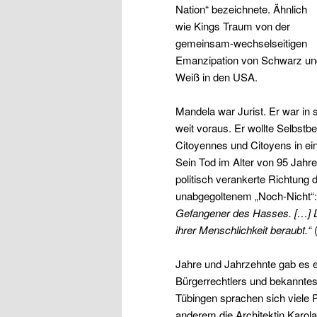
Nation“ bezeichnete. Ähnlich
wie Kings Traum von der
gemeinsam-wechselseitigen
Emanzipation von Schwarz un
Weiß in den USA.
Mandela war Jurist. Er war in
weit voraus. Er wollte Selbstb
Citoyennes und Citoyens in ei
Sein Tod im Alter von 95 Jahr
politisch verankerte Richtung
unabgegoltenem „Noch-Nicht“
Gefangener des Hasses. […] D
ihrer Menschlichkeit beraubt.“
(
Jahre und Jahrzehnte gab es e
Bürgerrechtlers und bekanntes
Tübingen sprachen sich viele P
anderem die Architektin Karol