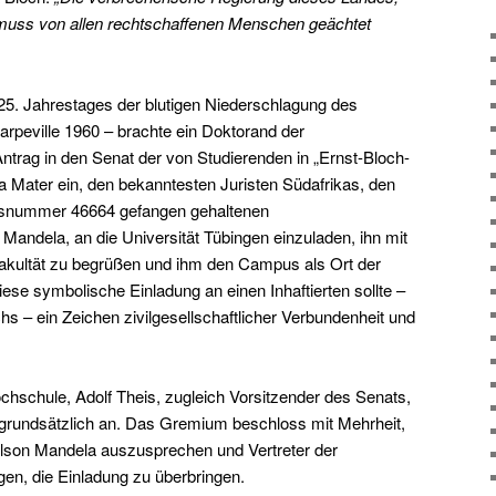
 muss von allen rechtschaffenen Menschen geächtet
 25. Jahrestages der blutigen Niederschlagung des
peville 1960 – brachte ein Doktorand der
trag in den Senat der von Studierenden in „Ernst-Bloch-
 Mater ein, den bekanntesten Juristen Südafrikas, den
ingsnummer 46664 gefangen gehaltenen
Mandela, an die Universität Tübingen einzuladen, ihn mit
 Fakultät zu begrüßen und ihm den Campus als Ort der
iese symbolische Einladung an einen Inhaftierten sollte –
hs – ein Zeichen zivilgesellschaftlicher Verbundenheit und
chschule, Adolf Theis, zugleich Vorsitzender des Senats,
 grundsätzlich an. Das Gremium beschloss mit Mehrheit,
Nelson Mandela auszusprechen und Vertreter der
gen, die Einladung zu überbringen.