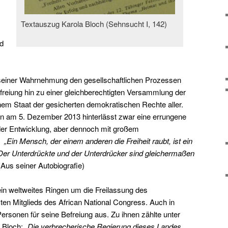
Textauszug Karola Bloch (Sehnsucht I, 142)
d
 seiner Wahrnehmung den gesellschaftlichen Prozessen
efreiung hin zu einer gleichberechtigten Versammlung der
nem Staat der gesicherten demokratischen Rechte aller.
en am 5. Dezember 2013 hinterlässt zwar eine errungene
 der Entwicklung, aber dennoch mit großem
:
„Ein Mensch, der einem anderen die Freiheit raubt, ist ein
er Unterdrückte und der Unterdrücker sind gleichermaßen
Aus seiner Autobiografie)
in weltweites Ringen um die Freilassung des
ten Mitglieds des African National Congress. Auch in
ersonen für seine Befreiung aus. Zu ihnen zählte unter
a Bloch:
„Die verbrecherische Regierung dieses Landes,