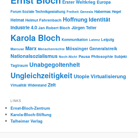
Ernst Bloch
Erster Weltkrieg
Europa
Forum Soziale Technikgestaltung
Habermas
Hegel
Freiheit
Genesis
Hoffnung
Identität
Heimat
Helmut Fahrenbach
Industrie 4.0
Jürgen Teller
Jan Robert Bloch
Karola Bloch
Leipzig
Kommunikation
Latenz
Marx
Mössinger Generalstreik
Marcuse
Menschenrechte
Nationalsozialismus
Pausa
Philosophie
Subjekt
Noch-Nicht
Unabgegoltenheit
Tagtraum
Ungleichzeitigkeit
Utopie
Virtualisierung
Zeit
Virtualität
Widerstand
LINKS
Ernst-Bloch-Zentrum
Karola-Bloch-Stiftung
Talheimer Verlag