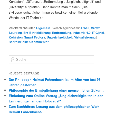
Kohäsion“, „Differenz“, „Entfremdung“, „Ungleichzeitigkeit“ und
„Diversity“ aufgreifen. Dann könnte man melden: „Die
zivilgesellschaftlichen Impulse bewirken einen tief greifenden
Wandel der IT-Technik.“
Veröffentlicht unter
Allgemein
|
Verschlagwortet mit
Arbeit
,
Crowd
Sourcing
,
Ent-Betrieblichung
,
Entfremdung
,
Industrie 4.0
,
IT-Gipfel
,
Kohäsion
,
Smart Factory
,
Ungleichzeitigkeit
,
Virtualisierung
|
Schreibe einen Kommentar
S
u
c
h
NEUESTE BEITRÄGE
e
Der Philosoph Helmut Fahrenbach ist im Alter von fast 97
n
Jahren gestorben
Philosophie der Ermöglichung einer menschlichen Zukunft
Einladung zum Online-Vortrag „Ungleichzeitigkeiten in den
Erinnerungen an den Holocaust“
Zum Nachhören: Lesung aus dem philosophischen Werk
Helmut Fahrenbachs