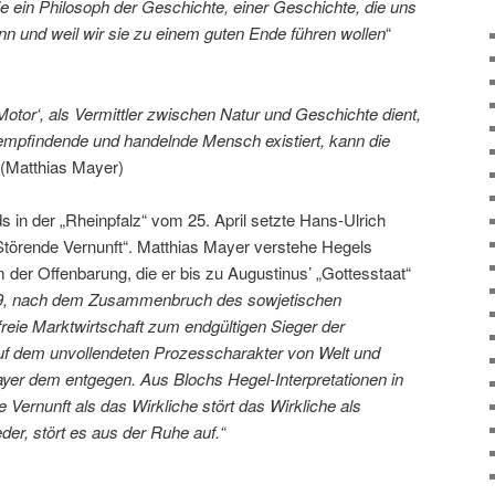
nie ein Philosoph der Geschichte, einer Geschichte, die uns
nn und weil wir sie zu einem guten Ende führen wollen
“
Motor‘, als Vermittler zwischen Natur und Geschichte dient,
 empfindende und handelnde Mensch existiert, kann die
(Matthias Mayer)
in der „Rheinpfalz“ vom 25. April setzte Hans-Ulrich
„Störende Vernunft“. Matthias Mayer verstehe Hegels
m der Offenbarung, die er bis zu Augustinus’ „Gottesstaat“
9, nach dem Zusammenbruch des sowjetischen
reie Marktwirtschaft zum endgültigen Sieger der
uf dem unvollendeten Prozesscharakter von Welt und
yer dem entgegen. Aus Blochs Hegel-Interpretationen in
ie Vernunft als das Wirkliche stört das Wirkliche als
er, stört es aus der Ruhe auf.“