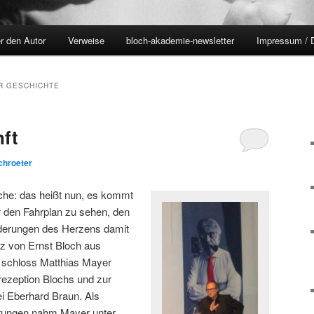
r den Autor
Verweise
bloch-akademie-newsletter
Impressum / 
R GESCHICHTE
ft
chroeter
iche: das heißt nun, es kommt
r den Fahrplan zu sehen, den
rderungen des Herzens damit
z von Ernst Bloch aus
 schloss Matthias Mayer
rezeption Blochs und zur
i Eberhard Braun. Als
rungen nahm Mayer unter