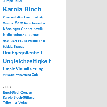
Jürgen Teller
Karola Bloch
Leipzig
Kommunikation
Latenz
Marx
Marcuse
Menschenrechte
Mössinger Generalstreik
Nationalsozialismus
Pausa
Philosophie
Noch-Nicht
Tagtraum
Subjekt
Unabgegoltenheit
Ungleichzeitigkeit
Utopie
Virtualisierung
Zeit
Virtualität
Widerstand
LINKS
Ernst-Bloch-Zentrum
Karola-Bloch-Stiftung
Talheimer Verlag