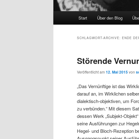
Hauptmenü
Start
Über den Blog
Übe
SCHLAGWORT-ARCHIVE:
ENDE DE
Störende Vernun
Veröffentlicht am
12. Mai 2015
von
s
„Das Vernünftige ist das Wirkl
darauf an, im Wirklichen selbe
dialektisch-objektiven, um Fo
zu verbünden.“ Mit diesem Sat
dessen Werk „Subjekt-Objekt“
seine Ausführungen zur Hegel
Hegel- und Bloch-Rezeption be
Ausgangspunkt seiner Ausfüh