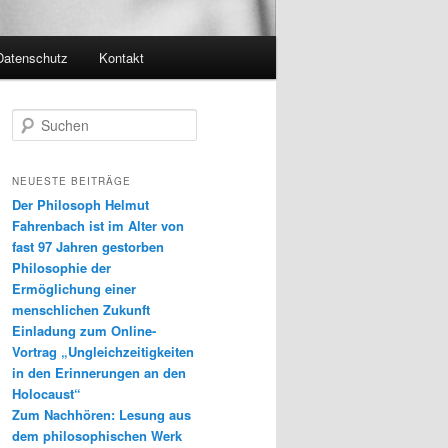
Datenschutz
Kontakt
S
u
c
h
NEUESTE BEITRÄGE
e
Der Philosoph Helmut
n
Fahrenbach ist im Alter von
fast 97 Jahren gestorben
Philosophie der
Ermöglichung einer
menschlichen Zukunft
Einladung zum Online-
Vortrag „Ungleichzeitigkeiten
in den Erinnerungen an den
Holocaust“
Zum Nachhören: Lesung aus
dem philosophischen Werk