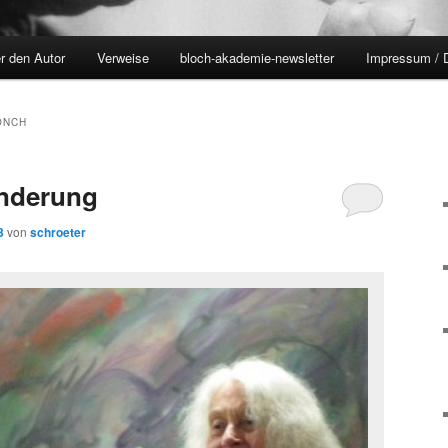
r den Autor
Verweise
bloch-akademie-newsletter
Impressum / 
ÖNCH
änderung
3
von
schroeter