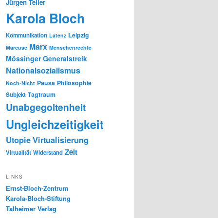
Jürgen Teller
Karola Bloch
Leipzig
Kommunikation
Latenz
Marx
Marcuse
Menschenrechte
Mössinger Generalstreik
Nationalsozialismus
Pausa
Philosophie
Noch-Nicht
Tagtraum
Subjekt
Unabgegoltenheit
Ungleichzeitigkeit
Utopie
Virtualisierung
Zeit
Virtualität
Widerstand
LINKS
Ernst-Bloch-Zentrum
Karola-Bloch-Stiftung
Talheimer Verlag