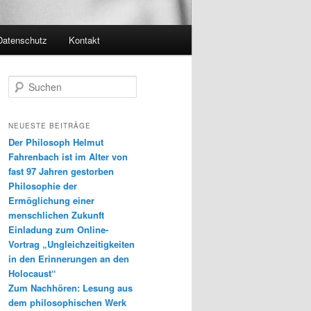
Datenschutz
Kontakt
S
u
c
h
NEUESTE BEITRÄGE
e
Der Philosoph Helmut
n
Fahrenbach ist im Alter von
fast 97 Jahren gestorben
Philosophie der
Ermöglichung einer
menschlichen Zukunft
Einladung zum Online-
Vortrag „Ungleichzeitigkeiten
in den Erinnerungen an den
Holocaust“
Zum Nachhören: Lesung aus
dem philosophischen Werk