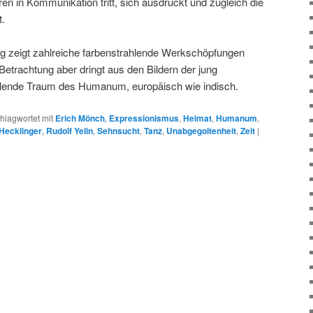
n in Kommunikation tritt, sich ausdrückt und zugleich die
t.
g zeigt zahlreiche farbenstrahlende Werkschöpfungen
 Betrachtung aber dringt aus den Bildern der jung
ollende Traum des Humanum, europäisch wie indisch.
hlagwortet mit
Erich Mönch
,
Expressionismus
,
Heimat
,
Humanum
,
Hecklinger
,
Rudolf Yelin
,
Sehnsucht
,
Tanz
,
Unabgegoltenheit
,
Zeit
|