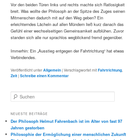
Vor den beiden Türen links und rechts machte sich Ratlosigkeit
breit. Was wollte der Philosoph an der Spitze des Zuges seinen
Mitmenschen dadurch mit auf den Weg geben? Ein
erleichterndes Lächeln auf allen Mündern ließ kurz danach das
Gefühl einer wechselseitigen Gemeinsamkeit aufblühen. Zuvor
standen sich alle nur sprachlos wegblickend fremd gegenüber.
Immerhin: Ein „Ausstieg entgegen der Fahrtrichtung“ hat etwas
Verbindendes.
Veröffentlicht unter
Allgemein
|
Verschlagwortet mit
Fahrtrichtung
,
Zeit
|
Schreibe einen Kommentar
S
u
c
h
NEUESTE BEITRÄGE
e
Der Philosoph Helmut Fahrenbach ist im Alter von fast 97
n
Jahren gestorben
Philosophie der Ermöglichung einer menschlichen Zukunft