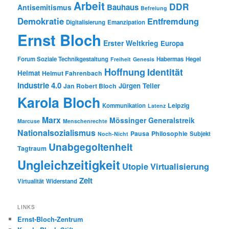
Arbeit
DDR
Bauhaus
Antisemitismus
Befreiung
Demokratie
Entfremdung
Digitalisierung
Emanzipation
Ernst Bloch
Erster Weltkrieg
Europa
Forum Soziale Technikgestaltung
Habermas
Hegel
Freiheit
Genesis
Hoffnung
Identität
Heimat
Helmut Fahrenbach
Industrie 4.0
Jürgen Teller
Jan Robert Bloch
Karola Bloch
Leipzig
Kommunikation
Latenz
Marx
Mössinger Generalstreik
Marcuse
Menschenrechte
Nationalsozialismus
Pausa
Philosophie
Subjekt
Noch-Nicht
Unabgegoltenheit
Tagtraum
Ungleichzeitigkeit
Utopie
Virtualisierung
Zeit
Virtualität
Widerstand
LINKS
Ernst-Bloch-Zentrum