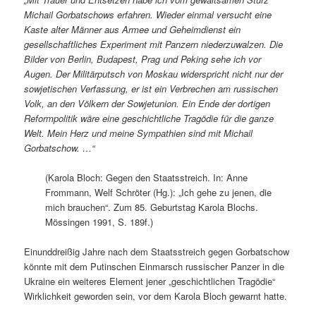
Michail Gorbatschows erfahren. Wieder einmal versucht eine
Kaste alter Männer aus Armee und Geheimdienst ein
gesellschaftliches Experiment mit Panzern niederzuwalzen. Die
Bilder von Berlin, Budapest, Prag und Peking sehe ich vor
Augen. Der Militärputsch von Moskau widerspricht nicht nur der
sowjetischen Verfassung, er ist ein Verbrechen am russischen
Volk, an den Völkern der Sowjetunion. Ein Ende der dortigen
Reformpolitik wäre eine geschichtliche Tragödie für die ganze
Welt. Mein Herz und meine Sympathien sind mit Michail
Gorbatschow. …“
(Karola Bloch: Gegen den Staatsstreich. In: Anne
Frommann, Welf Schröter (Hg.): „Ich gehe zu jenen, die
mich brauchen“. Zum 85. Geburtstag Karola Blochs.
Mössingen 1991, S. 189f.)
Einunddreißig Jahre nach dem Staatsstreich gegen Gorbatschow
könnte mit dem Putinschen Einmarsch russischer Panzer in die
Ukraine ein weiteres Element jener „geschichtlichen Tragödie“
Wirklichkeit geworden sein, vor dem Karola Bloch gewarnt hatte.