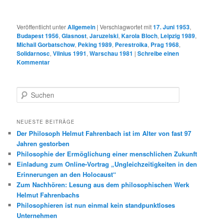
Veröffentlicht unter
Allgemein
|
Verschlagwortet mit
17. Juni 1953
,
Budapest 1956
,
Glasnost
,
Jaruzelski
,
Karola Bloch
,
Leipzig 1989
,
Michail Gorbatschow
,
Peking 1989
,
Perestroika
,
Prag 1968
,
Solidarnosc
,
Vilnius 1991
,
Warschau 1981
|
Schreibe einen
Kommentar
S
u
c
h
NEUESTE BEITRÄGE
e
Der Philosoph Helmut Fahrenbach ist im Alter von fast 97
n
Jahren gestorben
Philosophie der Ermöglichung einer menschlichen Zukunft
Einladung zum Online-Vortrag „Ungleichzeitigkeiten in den
Erinnerungen an den Holocaust“
Zum Nachhören: Lesung aus dem philosophischen Werk
Helmut Fahrenbachs
Philosophieren ist nun einmal kein standpunktloses
Unternehmen