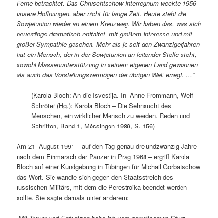
Ferne betrachtet. Das Chruschtschow-Interregnum weckte 1956
unsere Hoffnungen, aber nicht für lange Zeit. Heute steht die
Sowjetunion wieder an einem Kreuzweg. Wir haben das, was sich
neuerdings dramatisch entfaltet, mit großem Interesse und mit
großer Sympathie gesehen. Mehr als je seit den Zwanzigerjahren
hat ein Mensch, der in der Sowjetunion an leitender Stelle steht,
sowohl Massenunterstützung in seinem eigenen Land gewonnen
als auch das Vorstellungsvermögen der übrigen Welt erregt. …“
(Karola Bloch: An die Isvestija. In: Anne Frommann, Welf
Schröter (Hg.): Karola Bloch – Die Sehnsucht des
Menschen, ein wirklicher Mensch zu werden. Reden und
Schriften, Band 1, Mössingen 1989, S. 156)
Am 21. August 1991 – auf den Tag genau dreiundzwanzig Jahre
nach dem Einmarsch der Panzer in Prag 1968 – ergriff Karola
Bloch auf einer Kundgebung in Tübingen für Michail Gorbatschow
das Wort. Sie wandte sich gegen den Staatsstreich des
russischen Militärs, mit dem die Perestroika beendet werden
sollte. Sie sagte damals unter anderem:
„Mit Trauer und Entsetzen habe ich vom gewaltsamen Sturz