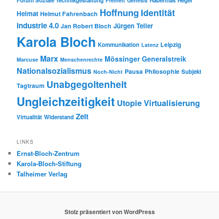
Forum Soziale Technikgestaltung
Habermas
Hegel
Freiheit
Genesis
Hoffnung
Identität
Heimat
Helmut Fahrenbach
Industrie 4.0
Jürgen Teller
Jan Robert Bloch
Karola Bloch
Leipzig
Kommunikation
Latenz
Marx
Mössinger Generalstreik
Marcuse
Menschenrechte
Nationalsozialismus
Pausa
Philosophie
Subjekt
Noch-Nicht
Unabgegoltenheit
Tagtraum
Ungleichzeitigkeit
Utopie
Virtualisierung
Zeit
Virtualität
Widerstand
LINKS
Ernst-Bloch-Zentrum
Karola-Bloch-Stiftung
Talheimer Verlag
Stolz präsentiert von WordPress