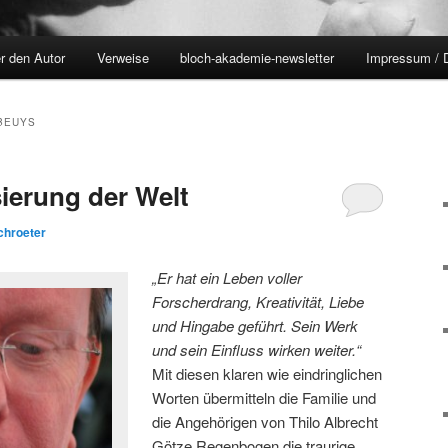
r den Autor
Verweise
bloch-akademie-newsletter
Impressum / 
BEUYS
ierung der Welt
chroeter
„Er hat ein Leben voller
Forscherdrang, Kreativität, Liebe
und Hingabe geführt. Sein Werk
und sein Einfluss wirken weiter.“
Mit diesen klaren wie eindringlichen
Worten übermitteln die Familie und
die Angehörigen von Thilo Albrecht
Götze Regenbogen die traurige