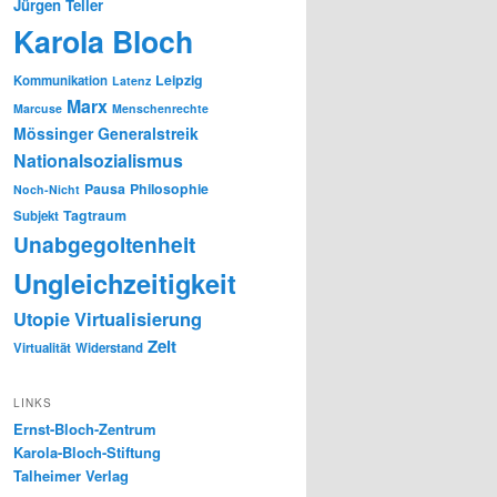
Jürgen Teller
Karola Bloch
Leipzig
Kommunikation
Latenz
Marx
Marcuse
Menschenrechte
Mössinger Generalstreik
Nationalsozialismus
Pausa
Philosophie
Noch-Nicht
Tagtraum
Subjekt
Unabgegoltenheit
Ungleichzeitigkeit
Utopie
Virtualisierung
Zeit
Virtualität
Widerstand
LINKS
Ernst-Bloch-Zentrum
Karola-Bloch-Stiftung
Talheimer Verlag