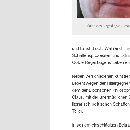
Thilo Götze Regenbogen (Foto:
und Ernst Bloch. Während Thil
Schaffensprozessen und Editio
Götze Regenbogens Leben ende
Neben verschiedenen künstler
Lebenswegen der Hitlergegneri
dem der Blochschen Philosophi
Claus, mit der unermüdlichen
literarisch-politischen Schaf
Teller.
In seinem einschlägigen Beitr