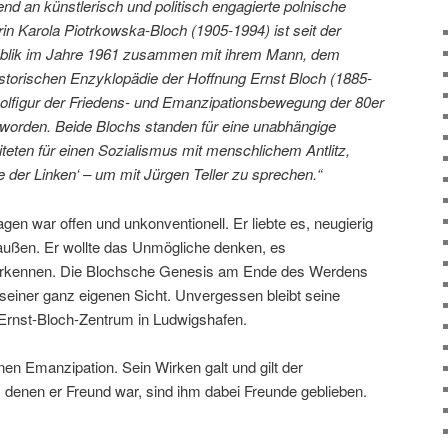
nd an künstlerisch und politisch engagierte polnische
n Karola Piotrkowska-Bloch (1905-1994) ist seit der
ublik im Jahre 1961 zusammen mit ihrem Mann, dem
istorischen Enzyklopädie der Hoffnung Ernst Bloch (1885-
bolfigur der Friedens- und Emanzipationsbewegung der 80er
worden. Beide Blochs standen für eine unabhängige
teten für einen Sozialismus mit menschlichem Antlitz,
e der Linken‘ – um mit Jürgen Teller zu sprechen.“
en war offen und unkonventionell. Er liebte es, neugierig
außen. Er wollte das Unmögliche denken, es
 erkennen. Die Blochsche Genesis am Ende des Werdens
einer ganz eigenen Sicht. Unvergessen bleibt seine
 Ernst-Bloch-Zentrum in Ludwigshafen.
en Emanzipation. Sein Wirken galt und gilt der
 denen er Freund war, sind ihm dabei Freunde geblieben.