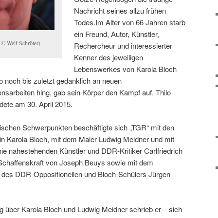
Nachricht seines allzu frühen
Todes.Im Alter von 66 Jahren starb
ein Freund, Autor, Künstler,
 © Welf Schröter)
Rechercheur und interessierter
Kenner des jeweiligen
Lebenswerkes von Karola Bloch
o noch bis zuletzt gedanklich an neuen
nsarbeiten hing, gab sein Körper den Kampf auf. Thilo
te am 30. April 2015.
ischen Schwerpunkten beschäftigte sich „TGR“ mit den
n Karola Bloch, mit dem Maler Ludwig Meidner und mit
e nahestehenden Künstler und DDR-Kritiker Carlfriedrich
 Schaffenskraft von Joseph Beuys sowie mit dem
fen des DDR-Oppositionellen und Bloch-Schülers Jürgen
ag über Karola Bloch und Ludwig Meidner schrieb er – sich