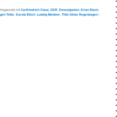
hlagwortet mit
Carlfriedrich Claus
,
DDR
,
Emanzipation
,
Ernst Bloch
,
gen Teller
,
Karola Bloch
,
Ludwig Meidner
,
Thilo Götze Regenbogen
|