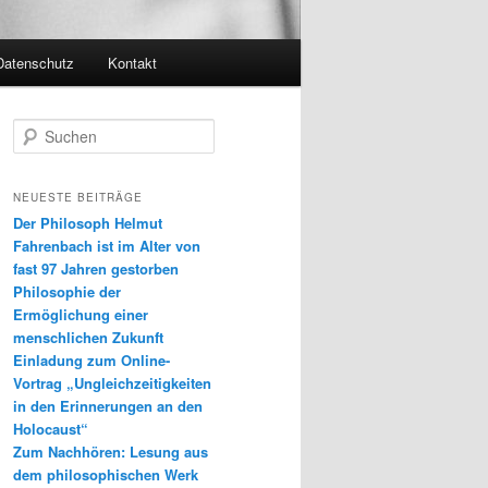
Datenschutz
Kontakt
S
u
c
h
NEUESTE BEITRÄGE
e
Der Philosoph Helmut
n
Fahrenbach ist im Alter von
fast 97 Jahren gestorben
Philosophie der
Ermöglichung einer
menschlichen Zukunft
Einladung zum Online-
Vortrag „Ungleichzeitigkeiten
in den Erinnerungen an den
Holocaust“
Zum Nachhören: Lesung aus
dem philosophischen Werk