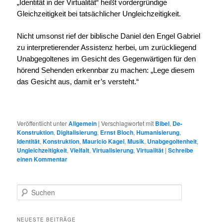
„Identität in der Virtualität“ heißt vordergründige
Gleichzeitigkeit bei tatsächlicher Ungleichzeitigkeit.
Nicht umsonst rief der biblische Daniel den Engel Gabriel
zu interpretierender Assistenz herbei, um zurückliegend
Unabgegoltenes im Gesicht des Gegenwärtigen für den
hörend Sehenden erkennbar zu machen: „Lege diesem
das Gesicht aus, damit er’s versteht.“
Veröffentlicht unter
Allgemein
|
Verschlagwortet mit
Bibel
,
De-
Konstruktion
,
Digitalisierung
,
Ernst Bloch
,
Humanisierung
,
Identität
,
Konstruktion
,
Mauricio Kagel
,
Musik
,
Unabgegoltenheit
,
Ungleichzeitigkeit
,
Vielfalt
,
Virtualisierung
,
Virtualität
|
Schreibe
einen Kommentar
S
u
c
h
NEUESTE BEITRÄGE