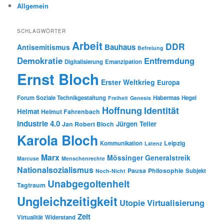
Allgemein
SCHLAGWÖRTER
Arbeit
DDR
Bauhaus
Antisemitismus
Befreiung
Demokratie
Entfremdung
Digitalisierung
Emanzipation
Ernst Bloch
Erster Weltkrieg
Europa
Forum Soziale Technikgestaltung
Habermas
Hegel
Freiheit
Genesis
Hoffnung
Identität
Heimat
Helmut Fahrenbach
Industrie 4.0
Jürgen Teller
Jan Robert Bloch
Karola Bloch
Leipzig
Kommunikation
Latenz
Marx
Mössinger Generalstreik
Marcuse
Menschenrechte
Nationalsozialismus
Pausa
Philosophie
Subjekt
Noch-Nicht
Unabgegoltenheit
Tagtraum
Ungleichzeitigkeit
Utopie
Virtualisierung
Zeit
Virtualität
Widerstand