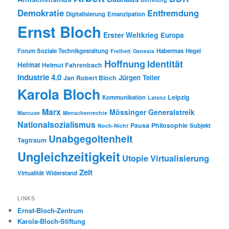
Demokratie
Entfremdung
Digitalisierung
Emanzipation
Ernst Bloch
Erster Weltkrieg
Europa
Forum Soziale Technikgestaltung
Habermas
Hegel
Freiheit
Genesis
Hoffnung
Identität
Heimat
Helmut Fahrenbach
Industrie 4.0
Jürgen Teller
Jan Robert Bloch
Karola Bloch
Leipzig
Kommunikation
Latenz
Marx
Mössinger Generalstreik
Marcuse
Menschenrechte
Nationalsozialismus
Pausa
Philosophie
Subjekt
Noch-Nicht
Unabgegoltenheit
Tagtraum
Ungleichzeitigkeit
Utopie
Virtualisierung
Zeit
Virtualität
Widerstand
LINKS
Ernst-Bloch-Zentrum
Karola-Bloch-Stiftung