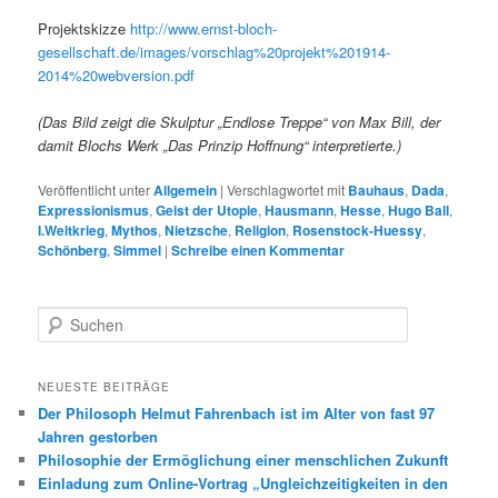
Projektskizze
http://www.ernst-bloch-
gesellschaft.de/images/vorschlag%20projekt%201914-
2014%20webversion.pdf
(Das Bild zeigt die Skulptur „Endlose Treppe“ von Max Bill, der
damit Blochs Werk „Das Prinzip Hoffnung“ interpretierte.)
Veröffentlicht unter
Allgemein
|
Verschlagwortet mit
Bauhaus
,
Dada
,
Expressionismus
,
Geist der Utopie
,
Hausmann
,
Hesse
,
Hugo Ball
,
I.Weltkrieg
,
Mythos
,
Nietzsche
,
Religion
,
Rosenstock-Huessy
,
Schönberg
,
Simmel
|
Schreibe einen Kommentar
S
u
c
h
NEUESTE BEITRÄGE
e
Der Philosoph Helmut Fahrenbach ist im Alter von fast 97
n
Jahren gestorben
Philosophie der Ermöglichung einer menschlichen Zukunft
Einladung zum Online-Vortrag „Ungleichzeitigkeiten in den