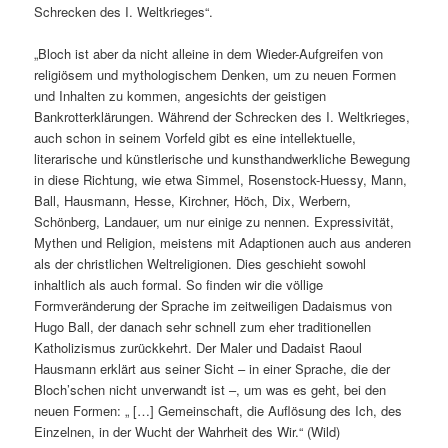
Schrecken des I. Weltkrieges“.
„Bloch ist aber da nicht alleine in dem Wieder-Aufgreifen von
religiösem und mythologischem Denken, um zu neuen Formen
und Inhalten zu kommen, angesichts der geistigen
Bankrotterklärungen. Während der Schrecken des I. Weltkrieges,
auch schon in seinem Vorfeld gibt es eine intellektuelle,
literarische und künstlerische und kunsthandwerkliche Bewegung
in diese Richtung, wie etwa Simmel, Rosenstock-Huessy, Mann,
Ball, Hausmann, Hesse, Kirchner, Höch, Dix, Werbern,
Schönberg, Landauer, um nur einige zu nennen. Expressivität,
Mythen und Religion, meistens mit Adaptionen auch aus anderen
als der christlichen Weltreligionen. Dies geschieht sowohl
inhaltlich als auch formal. So finden wir die völlige
Formveränderung der Sprache im zeitweiligen Dadaismus von
Hugo Ball, der danach sehr schnell zum eher traditionellen
Katholizismus zurückkehrt. Der Maler und Dadaist Raoul
Hausmann erklärt aus seiner Sicht – in einer Sprache, die der
Bloch’schen nicht unverwandt ist –, um was es geht, bei den
neuen Formen: „ […] Gemeinschaft, die Auflösung des Ich, des
Einzelnen, in der Wucht der Wahrheit des Wir.“ (Wild)