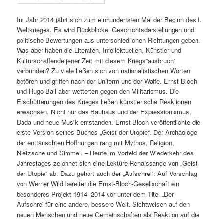
Im Jahr 2014 jährt sich zum einhundertsten Mal der Beginn des I.
Weltkrieges. Es wird Rückblicke, Geschichtsdarstellungen und
politische Bewertungen aus unterschiedlichen Richtungen geben.
Was aber haben die Literaten, Intellektuellen, Künstler und
Kulturschaffende jener Zeit mit diesem Kriegs“ausbruch“
verbunden? Zu viele ließen sich von nationalistischen Worten
betören und griffen nach der Uniform und der Waffe. Ernst Bloch
und Hugo Ball aber wetterten gegen den Militarismus. Die
Erschütterungen des Krieges ließen künstlerische Reaktionen
erwachsen. Nicht nur das Bauhaus und der Expressionismus,
Dada und neue Musik entstanden. Ernst Bloch veröffentlichte die
erste Version seines Buches „Geist der Utopie“. Der Archäologe
der enttäuschten Hoffnungen rang mit Mythos, Religion,
Nietzsche und Simmel. – Heute im Vorfeld der Wiederkehr des
Jahrestages zeichnet sich eine Lektüre-Renaissance von „Geist
der Utopie“ ab. Dazu gehört auch der „Aufschrei“: Auf Vorschlag
von Werner Wild bereitet die Ernst-Bloch-Gesellschaft ein
besonderes Projekt 1914 -2014 vor unter dem Titel „Der
Aufschrei für eine andere, bessere Welt. Sichtweisen auf den
neuen Menschen und neue Gemeinschaften als Reaktion auf die