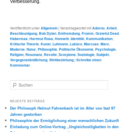
Verbesserung.
Veröffentlicht unter
Allgemein
|
Verschlagwortet mit
Adorno
,
Arbeit
,
Beschleunigung
,
Bob Dylan
,
Entfremdung
,
Fromm
,
Grateful Dead
,
Habermas
,
Hartmut Rosa
,
Honneth
,
Identität
,
Kommunikation
,
Kritische Theorie
,
Kunst
,
Luhmann
,
Lukács
,
Marcuse
,
Marx
,
Moderne
,
Natur
,
Philosophie
,
Politische Ökonomie
,
Psychologie
,
Religion
,
Resonanz
,
Revolte
,
Scorpions
,
Soziologie
,
Subjekt
,
Vergegenständlichung
,
Weltbeziehung
|
Schreibe einen
Kommentar
S
u
c
h
NEUESTE BEITRÄGE
e
Der Philosoph Helmut Fahrenbach ist im Alter von fast 97
n
Jahren gestorben
Philosophie der Ermöglichung einer menschlichen Zukunft
Einladung zum Online-Vortrag „Ungleichzeitigkeiten in den