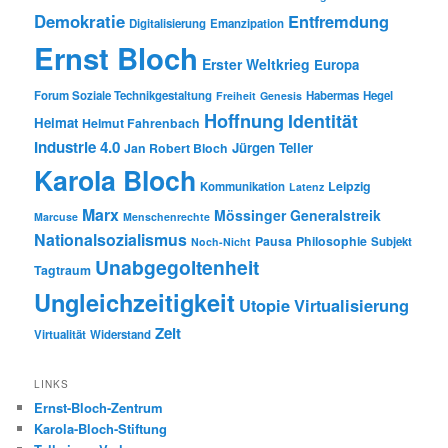
Demokratie
Entfremdung
Digitalisierung
Emanzipation
Ernst Bloch
Erster Weltkrieg
Europa
Forum Soziale Technikgestaltung
Habermas
Hegel
Freiheit
Genesis
Hoffnung
Identität
Heimat
Helmut Fahrenbach
Industrie 4.0
Jürgen Teller
Jan Robert Bloch
Karola Bloch
Leipzig
Kommunikation
Latenz
Marx
Mössinger Generalstreik
Marcuse
Menschenrechte
Nationalsozialismus
Pausa
Philosophie
Subjekt
Noch-Nicht
Unabgegoltenheit
Tagtraum
Ungleichzeitigkeit
Utopie
Virtualisierung
Zeit
Virtualität
Widerstand
LINKS
Ernst-Bloch-Zentrum
Karola-Bloch-Stiftung