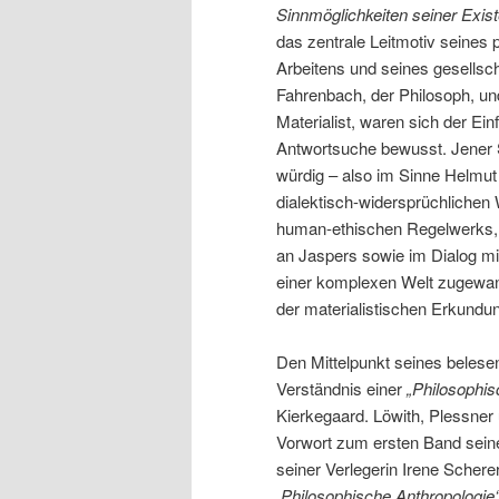
Sinnmöglichkeiten seiner Exist
das zentrale Leitmotiv seines
Arbeitens und seines gesellsch
Fahrenbach, der Philosoph, un
Materialist, waren sich der Ei
Antwortsuche bewusst. Jener S
würdig – also im Sinne Helmu
dialektisch-widersprüchlichen 
human-ethischen Regelwerks,
an Jaspers sowie im Dialog mi
einer komplexen Welt zugewand
der materialistischen Erkundu
Den Mittelpunkt seines bele
Verständnis einer
„Philosophis
Kierkegaard. Löwith, Plessner
Vorwort zum ersten Band sein
seiner Verlegerin Irene Scher
,Philosophische Anthropologie‘