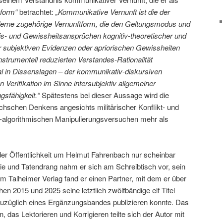
kform“
betrachtet:
„Kommunikative Vernunft ist die der
Moderne zugehörige Vernunftform, die den Geltungsmodus und
s- und Gewissheitsansprüchen kognitiv-theoretischer und
r subjektiven Evidenzen oder apriorischen Gewissheiten
instrumentell reduzierten Verstandes-Rationalität
l in Dissenslagen – der kommunikativ-diskursiven
 Verifikation im Sinne intersubjektiv allgemeiner
sfähigkeit.“
Spätestens bei dieser Aussage wird die
chschen Denkens angesichts militärischer Konflikt- und
t-algorithmischen Manipulierungsversuchen mehr als
n der Öffentlichkeit um Helmut Fahrenbach nur scheinbar
gie und Tatendrang nahm er sich am Schreibtisch vor, sein
 Im Talheimer Verlag fand er einen Partner, mit dem er über
n 2015 und 2025 seine letztlich zwölfbändige elf Titel
züglich eines Ergänzungsbandes publizieren konnte. Das
n, das Lektorieren und Korrigieren teilte sich der Autor mit