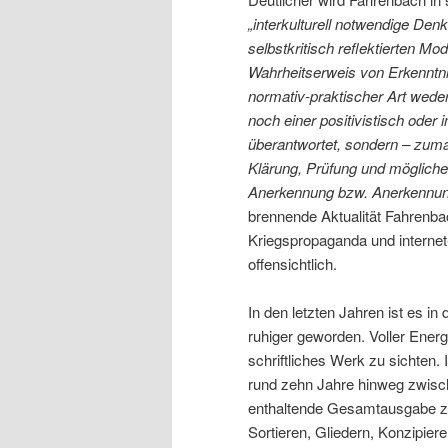
„interkulturell notwendige Den
selbstkritisch reflektierten 
Wahrheitserweis von Erkenntni
normativ-praktischer Art wede
noch einer positivistisch oder 
überantwortet, sondern – zuma
Klärung, Prüfung und möglichen
Anerkennung bzw. Anerkennung
brennende Aktualität Fahrenba
Kriegspropaganda und interne
offensichtlich.
In den letzten Jahren ist es i
ruhiger geworden. Voller Ener
schriftliches Werk zu sichten.
rund zehn Jahre hinweg zwische
enthaltende Gesamtausgabe zu
Sortieren, Gliedern, Konzipiere