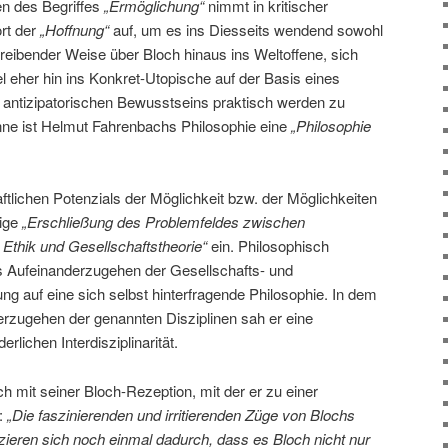
n des Begriffes
„Ermöglichung“
nimmt in kritischer
rt der
„Hoffnung“
auf, um es ins Diesseits wendend sowohl
treibender Weise über Bloch hinaus ins Weltoffene, sich
 eher hin ins Konkret-Utopische auf der Basis eines
s antizipatorischen Bewusstseins praktisch werden zu
inne ist Helmut Fahrenbachs Philosophie eine
„Philosophie
ftlichen Potenzials der Möglichkeit bzw. der Möglichkeiten
dige
„Erschließung des Problemfeldes zwischen
 Ethik und Gesellschaftstheorie“
ein. Philosophisch
es Aufeinanderzugehen der Gesellschafts- und
ng auf eine sich selbst hinterfragende Philosophie. In dem
erzugehen der genannten Disziplinen sah er eine
erlichen Interdisziplinarität.
h mit seiner Bloch-Rezeption, mit der er zu einer
f:
„Die faszinierenden und irritierenden Züge von Blochs
ieren sich noch einmal dadurch, dass es Bloch nicht nur