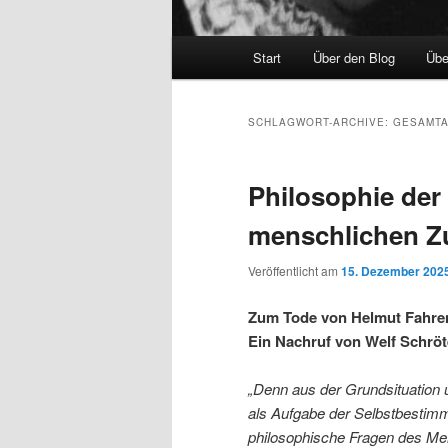
Hauptmenü
Start
Über den Blog
Übe
SCHLAGWORT-ARCHIVE:
GESAMT
Philosophie der
menschlichen Z
Veröffentlicht am
15. Dezember 202
Zum Tode von Helmut Fahren
Ein Nachruf von Welf Schröt
„Denn aus der Grundsituation
als Aufgabe der Selbstbestimm
philosophische Fragen des Me