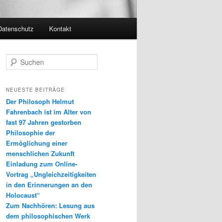
Datenschutz
Kontakt
S
u
c
h
NEUESTE BEITRÄGE
e
Der Philosoph Helmut
n
Fahrenbach ist im Alter von
fast 97 Jahren gestorben
Philosophie der
Ermöglichung einer
menschlichen Zukunft
Einladung zum Online-
Vortrag „Ungleichzeitigkeiten
in den Erinnerungen an den
Holocaust“
Zum Nachhören: Lesung aus
dem philosophischen Werk