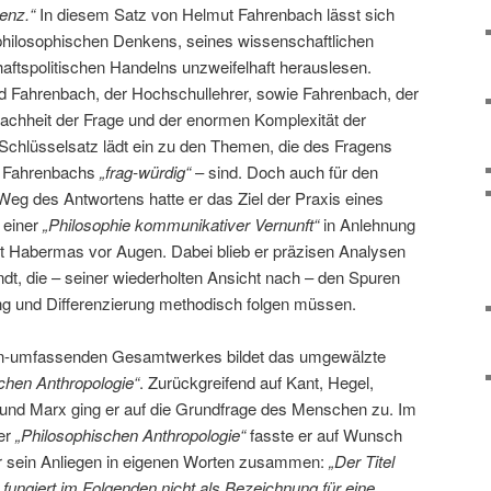
enz.“
In diesem Satz von Helmut Fahrenbach lässt sich
 philosophischen Denkens, seines wissenschaftlichen
aftspolitischen Handelns unzweifelhaft herauslesen.
d Fahrenbach, der Hochschullehrer, sowie Fahrenbach, der
nfachheit der Frage und der enormen Komplexität der
chlüsselsatz lädt ein zu den Themen, die des Fragens
t Fahrenbachs
„frag-würdig“
– sind. Doch auch für den
Weg des Antwortens hatte er das Ziel der Praxis eines
 einer
„Philosophie kommunikativer Vernunft“
in Anlehnung
t Habermas vor Augen. Dabei blieb er präzisen Analysen
t, die – seiner wiederholten Ansicht nach – den Spuren
ng und Differenzierung methodisch folgen müssen.
sen-umfassenden Gesamtwerkes bildet das umgewälzte
chen Anthropologie“
. Zurückgreifend auf Kant, Hegel,
 und Marx ging er auf die Grundfrage des Menschen zu. Im
er
„Philosophischen Anthropologie“
fasste er auf Wunsch
er sein Anliegen in eigenen Worten zusammen:
„Der Titel
 fungiert im Folgenden nicht als Bezeichnung für eine