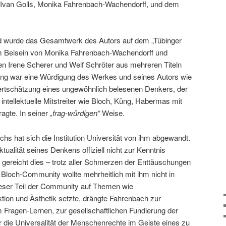
n Ivan Golls, Monika Fahrenbach-Wachendorff, und dem
d wurde das Gesamtwerk des Autors auf dem „Tübinger
Im Beisein von Monika Fahrenbach-Wachendorff und
sen Irene Scherer und Welf Schröter aus mehreren Titeln
ng war eine Würdigung des Werkes und seines Autors wie
rtschätzung eines ungewöhnlich belesenen Denkers, der
intellektuelle Mitstreiter wie Bloch, Küng, Habermas mit
ragte. In seiner
„frag-würdigen“
Weise.
s hat sich die Institution Universität von ihm abgewandt.
ualität seines Denkens offiziell nicht zur Kenntnis
gereicht dies – trotz aller Schmerzen der Enttäuschungen
Bloch-Community wollte mehrheitlich mit ihm nicht in
ieser Teil der Community auf Themen wie
tion und Ästhetik setzte, drängte Fahrenbach zur
 Fragen-Lernen, zur gesellschaftlichen Fundierung der
r die Universalität der Menschenrechte im Geiste eines zu