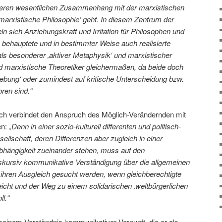
deren wesentlichen Zusammenhang mit der marxistischen
marxistische Philosophie‘ geht. In diesem Zentrum der
n sich Anziehungskraft und Irritation für Philosophen und
 behauptete und in bestimmter Weise auch realisierte
als besonderer ‚aktiver Metaphysik‘ und marxistischer
und marxistische Theoretiker gleichermaßen, da beide doch
hebung‘ oder zumindest auf kritische Unterscheidung bzw.
ren sind.“
ch verbindet den Anspruch des Möglich-Verändernden mit
en:
„Denn in einer sozio-kulturell differenten und politisch-
llschaft, deren Differenzen aber zugleich in einer
bhängigkeit zueinander stehen, muss auf den
skursiv kommunikative Verständigung über die allgemeinen
 ihren Ausgleich gesucht werden, wenn gleichberechtigte
icht und der Weg zu einem solidarischen ‚weltbürgerlichen
l.“
seinem Verständnis kommunikativer Vernunft, die er als