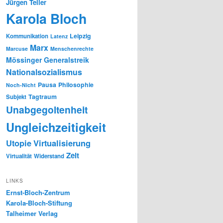
Jürgen Teller
Karola Bloch
Leipzig
Kommunikation
Latenz
Marx
Marcuse
Menschenrechte
Mössinger Generalstreik
Nationalsozialismus
Pausa
Philosophie
Noch-Nicht
Tagtraum
Subjekt
Unabgegoltenheit
Ungleichzeitigkeit
Utopie
Virtualisierung
Zeit
Virtualität
Widerstand
LINKS
Ernst-Bloch-Zentrum
Karola-Bloch-Stiftung
Talheimer Verlag